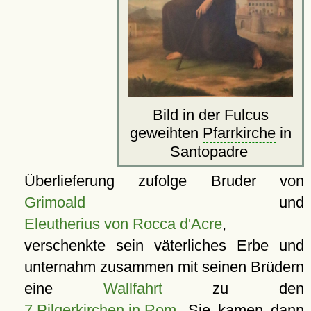
Bild in der Fulcus
geweihten
Pfarrkirche
in
Santopadre
Überlieferung zufolge Bruder von
Grimoald
und
Eleutherius von Rocca d'Acre
,
verschenkte sein väterliches Erbe und
unternahm zusammen mit seinen Brüdern
eine
Wallfahrt
zu den
7 Pilgerkirchen in Rom
. Sie kamen dann