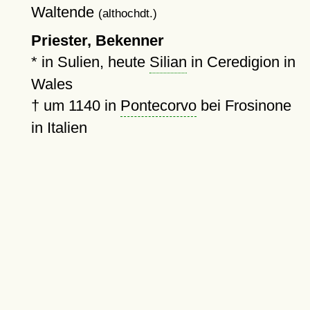
Waltende
(althochdt.)
Priester, Bekenner
* in Sulien, heute
Silian
in Ceredigion in
Wales
†
um 1140
in
Pontecorvo
bei Frosinone
in Italien