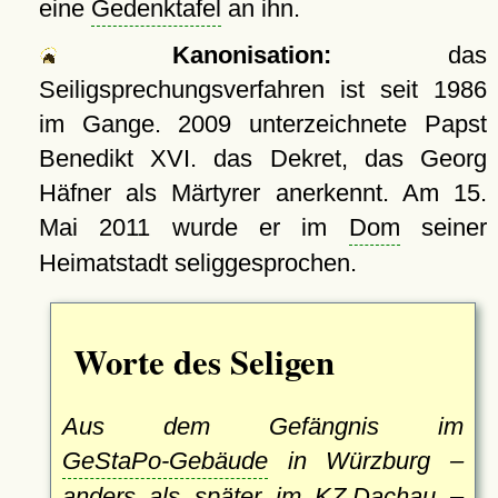
eine
Gedenktafel
an ihn.
Kanonisation:
das
Seiligsprechungsverfahren ist seit 1986
im Gange. 2009 unterzeichnete Papst
Benedikt XVI. das Dekret, das Georg
Häfner als Märtyrer anerkennt. Am
15.
Mai 2011
wurde er im
Dom
seiner
Heimatstadt seliggesprochen.
Worte des Seligen
Aus dem Gefängnis im
GeStaPo-Gebäude
in Würzburg –
anders als später im
KZ Dachau
–