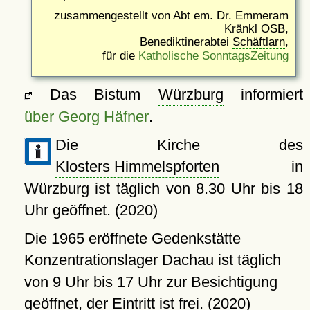
zusammengestellt von Abt em. Dr. Emmeram
Kränkl OSB,
Benediktinerabtei
Schäftlarn
,
für die
Katholische SonntagsZeitung
Das Bistum
Würzburg
informiert
über Georg Häfner
.
Die Kirche des
Klosters Himmelspforten
in
Würzburg ist täglich von 8.30 Uhr bis 18
Uhr geöffnet. (2020)
Die 1965 eröffnete Gedenkstätte
Konzentrationslager
Dachau ist täglich
von 9 Uhr bis 17 Uhr zur Besichtigung
geöffnet, der Eintritt ist frei. (2020)