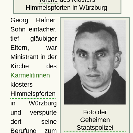
Himmelspforten in Würzburg
Georg Häfner,
Sohn einfacher,
tief gläubiger
Eltern, war
Ministrant in der
Kirche des
Karmelitinnen
klosters
Himmelspforten
in Würzburg
Foto der
und verspürte
Geheimen
dort seine
Staatspolizei
Berufung zum