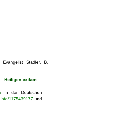
Evangelist Stadler, B.
 Heiligenlexikon
-
n
in der Deutschen
b.info/1175439177
und