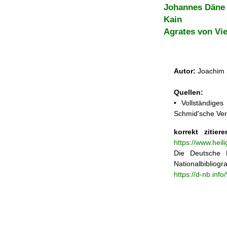
Johannes Däne
Kain
Agrates von Vi
Autor:
Joachim 
Quellen:
• Vollständige
Schmid'sche Ver
korrekt zitiere
https://www.hei
Die Deutsche N
Nationalbibliogra
https://d-nb.inf