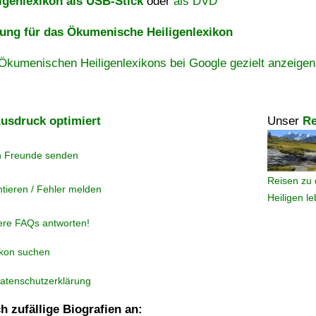
igenlexikon als USB-Stick
oder
als DVD
ng für das Ökumenische Heiligenlexikon
Ökumenischen Heiligenlexikons bei Google gezielt anzeigen
usdruck optimiert
Unser
Re
n Freunde senden
Reisen zu 
tieren / Fehler melden
Heiligen l
ere FAQs antworten!
ikon suchen
atenschutzerklärung
h zufällige Biografien an: