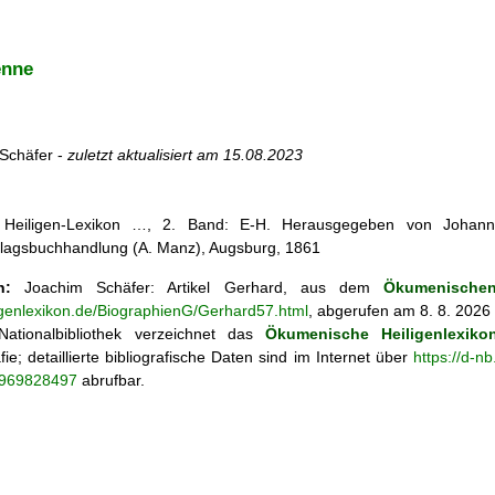
enne
Schäfer -
zuletzt aktualisiert am
15.08.2023
s Heiligen-Lexikon …, 2. Band: E-H. Herausgegeben von Johann 
lagsbuchhandlung (A. Manz), Augsburg, 1861
n:
Joachim Schäfer: Artikel
Gerhard, aus dem
Ökumenischen
ligenlexikon.de/BiographienG/Gerhard57.html
, abgerufen am 8. 8. 2026
ationalbibliothek verzeichnet das
Ökumenische Heiligenlexiko
fie; detaillierte bibliografische Daten sind im Internet über
https://d-n
o/969828497
abrufbar.