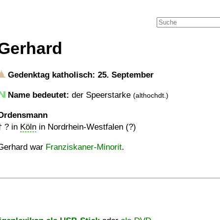
Gerhard
Gedenktag katholisch: 25. September
Name bedeutet:
der Speerstarke
(althochdt.)
Ordensmann
†
?
in
Köln
in Nordrhein-Westfalen (?)
Gerhard war
Franziskaner-Minorit
.