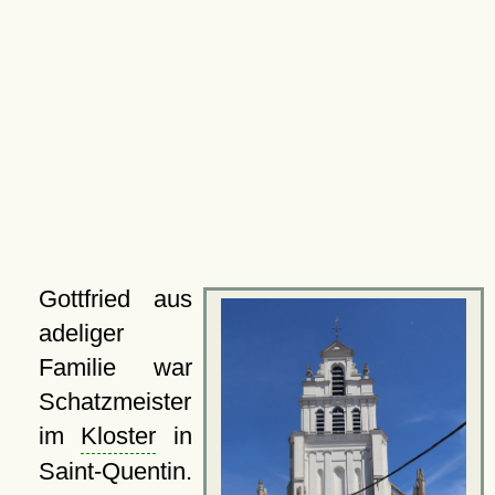
Gottfried aus
adeliger
Familie war
Schatzmeister
im
Kloster
in
Saint-Quentin.