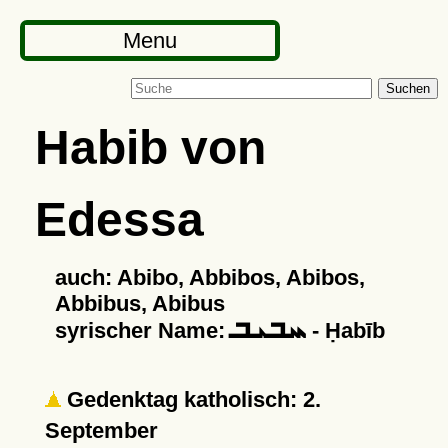
Menu
Suchen
Habib von
Edessa
auch: Abibo, Abbibos, Abibos,
Abbibus, Abibus
ܚܒܝܒ
syrischer Name:
- Ḥabīb
Gedenktag katholisch: 2.
September