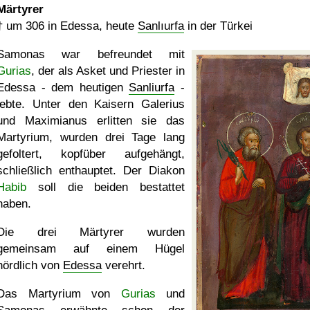
Märtyrer
†
um 306
in Edessa, heute
Sanlıurfa
in der Türkei
Samonas war befreundet mit
Gurias
, der als Asket und Priester in
Edessa - dem heutigen
Sanliurfa
-
lebte. Unter den Kaisern Galerius
und Maximianus erlitten sie das
Martyrium, wurden drei Tage lang
gefoltert, kopfüber aufgehängt,
schließlich enthauptet. Der Diakon
Habib
soll die beiden bestattet
haben.
Die drei Märtyrer wurden
gemeinsam auf einem Hügel
nördlich von
Edessa
verehrt.
Das Martyrium von
Gurias
und