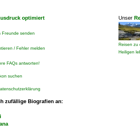
usdruck optimiert
Unser
Re
n Freunde senden
Reisen zu 
tieren / Fehler melden
Heiligen l
ere FAQs antworten!
ikon suchen
atenschutzerklärung
h zufällige Biografien an:
i
iana