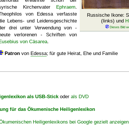
Samonas erwähnte schon der
syrische Kirchenvater
Ephraem
.
Theophilos von Edessa verfasste
Russische Ikone: 
die Lebens- und Leidensgeschichte
(links) und
H
der drei unter Verwendung von -
heute verlorenen - Schriften von
Eusebius von Cäsarea
.
Patron
von
Edessa
; für gute Heirat, Ehe und Familie
igenlexikon als USB-Stick
oder
als DVD
ng für das Ökumenische Heiligenlexikon
Ökumenischen Heiligenlexikons bei Google gezielt anzeigen