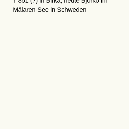
†
851 (?)
in Birka, heute
Björkö
im
Mälaren-See in Schweden