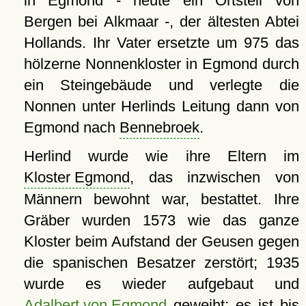
in Egmond - heute ein Ortsteil von
Bergen bei Alkmaar -, der ältesten Abtei
Hollands. Ihr Vater ersetzte um 975 das
hölzerne Nonnenkloster in Egmond durch
ein Steingebäude und verlegte die
Nonnen unter Herlinds Leitung dann von
Egmond nach
Bennebroek
.
Herlind wurde wie ihre Eltern im
Kloster Egmond
, das inzwischen von
Männern bewohnt war, bestattet. Ihre
Gräber wurden 1573 wie das ganze
Kloster beim Aufstand der Geusen gegen
die spanischen Besatzer zerstört; 1935
wurde es wieder aufgebaut und
Adalbert von Egmond
geweiht; es ist bis