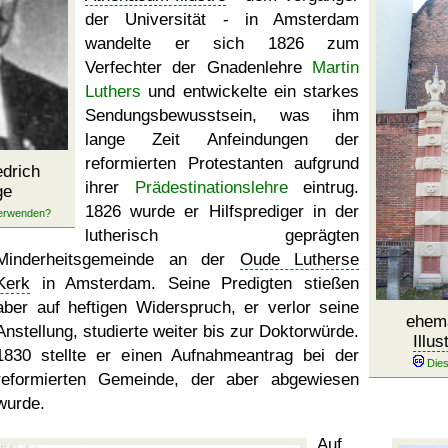
der Universität - in Amsterdam
wandelte er sich 1826 zum
Verfechter der Gnadenlehre
Martin
Luthers
und entwickelte ein starkes
Sendungsbewusstsein, was ihm
lange Zeit Anfeindungen der
reformierten Protestanten aufgrund
drich
ihrer
Prädestinationslehre
eintrug.
ge
1826 wurde er Hilfsprediger in der
lutherisch geprägten
Minderheitsgemeinde an der
Oude Lutherse
Kerk
in Amsterdam. Seine Predigten stießen
aber auf heftigen Widerspruch, er verlor seine
ehem
Anstellung, studierte weiter bis zur Doktorwürde.
Illus
1830 stellte er einen Aufnahmeantrag bei der
reformierten Gemeinde, der aber abgewiesen
wurde.
Auf