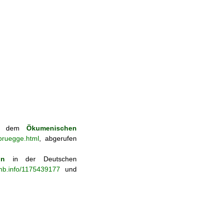
aus dem
Ökumenischen
bruegge.html
, abgerufen
on
in der Deutschen
-nb.info/1175439177
und