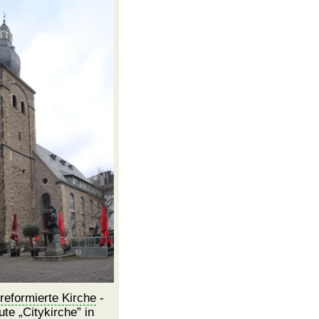
 reformierte Kirche
-
ute
Citykirche
in