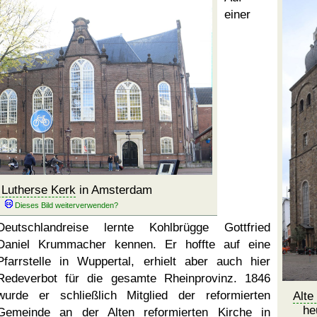
einer
Lutherse Kerk
in Amsterdam
Deutschlandreise lernte Kohlbrügge Gottfried
Daniel Krummacher kennen. Er hoffte auf eine
Pfarrstelle in Wuppertal, erhielt aber auch hier
Redeverbot für die gesamte Rheinprovinz. 1846
wurde er schließlich Mitglied der reformierten
Alte
he
Gemeinde an der
Alten reformierten Kirche
in