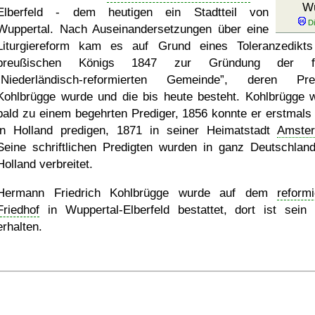
Wu
Elberfeld - dem heutigen ein Stadtteil von
Wuppertal. Nach Auseinandersetzungen über eine
Liturgiereform kam es auf Grund eines Toleranzedikt
preußischen Königs 1847 zur Gründung der fr
Niederländisch-reformierten Gemeinde
, deren Pred
Kohlbrügge wurde und die bis heute besteht. Kohlbrügge 
bald zu einem begehrten Prediger, 1856 konnte er erstmals
in Holland predigen, 1871 in seiner Heimatstadt
Amste
Seine schriftlichen Predigten wurden in ganz Deutschlan
Holland verbreitet.
Hermann Friedrich Kohlbrügge wurde auf dem
reformi
Friedhof
in Wuppertal-Elberfeld bestattet, dort ist sein
erhalten.