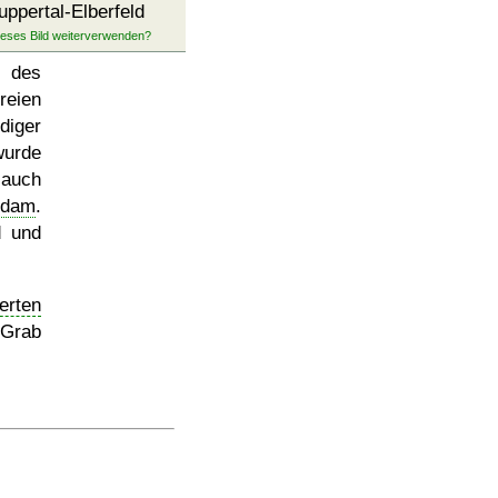
ppertal-Elberfeld
s des
eien
iger
wurde
 auch
rdam
.
d und
erten
 Grab