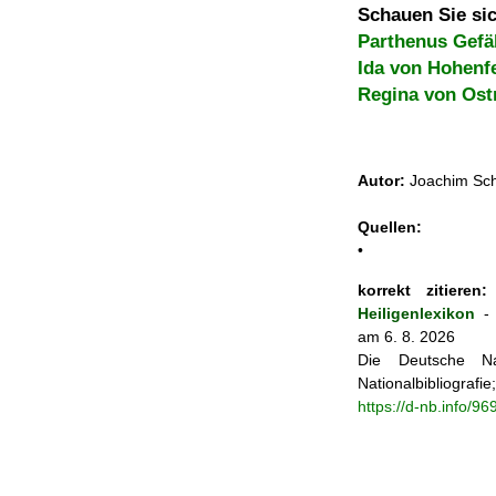
Schauen Sie sic
Parthenus Gefä
Ida von Hohenf
Regina von Ost
Autor:
Joachim Sch
Quellen:
•
korrekt zitieren:
J
Heiligenlexikon
am 6. 8. 2026
Die Deutsche Na
Nationalbibliograf
https://d-nb.info/9