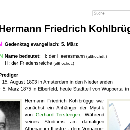
Hermann Friedrich Kohlbrü
Gedenktag evangelisch: 5. März
Name bedeutet:
H: der Heeresmann
(althochdt.)
H: der Friedensreiche
(althochdt.)
Prediger
*
15. August 1803
in
Amsterdam
in den Niederlanden
†
5. März 1875
in
Elberfeld
, heute Stadtteil von Wuppertal i
Hermann Friedrich Kohlbrügge war
zunächst ein Anhänger der Mystik
von
Gerhard Tersteegen
. Während
seines Studiums am damaligen
Athenaeum Illustre
- dem Vorgänger