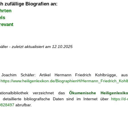
h zufällige Biografien an:
hrten
els
revant
äfer -
zuletzt aktualisiert am
12.10.2025
oachim Schäfer: Artikel
Hermann Friedrich Kohlbrügge, 
-
https://www.heiligenlexikon.de/BiographienH/Hermann_Friedrich_Kohl
tionalbibliothek verzeichnet das
Ökumenische Heiligenlexik
ie; detaillierte bibliografische Daten sind im Internet über
https://d
69828497
abrufbar.