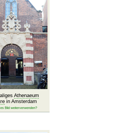
aliges
Athenaeum
tre
in Amsterdam