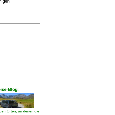
migen
ise-Blog
:
den Orten, an denen die