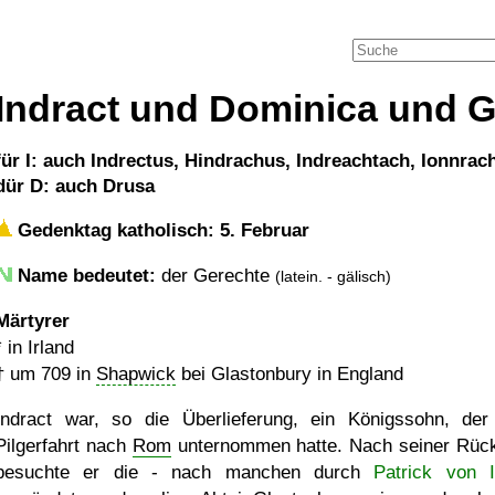
Indract und Dominica und G
für I: auch Indrectus, Hindrachus, Indreachtach, Ionnrac
dür D: auch Drusa
Gedenktag katholisch: 5. Februar
Name bedeutet:
der Gerechte
(latein. - gälisch)
Märtyrer
* in Irland
†
um 709
in
Shapwick
bei Glastonbury in England
Indract war, so die Überlieferung, ein Königssohn, der
Pilgerfahrt nach
Rom
unternommen hatte. Nach seiner Rüc
besuchte er die - nach manchen durch
Patrick von I