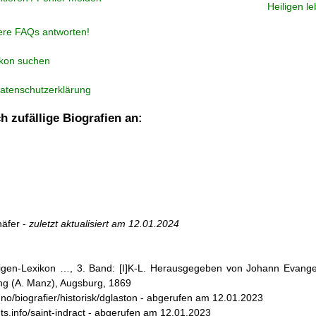
Heiligen l
ere FAQs antworten!
ikon suchen
atenschutzerklärung
h zufällige Biografien an:
i
äfer -
zuletzt aktualisiert am
12.01.2024
iligen-Lexikon …, 3. Band: [I]K-L. Herausgegeben von Johann Evangel
g (A. Manz), Augsburg, 1869
k.no/biografier/historisk/dglaston - abgerufen am 12.01.2023
ints.info/saint-indract - abgerufen am 12.01.2023