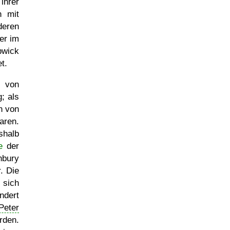
ihrer
 mit
deren
er im
wick
t.
 von
; als
n von
aren.
shalb
e
der
nbury
. Die
 sich
ndert
Peter
rden.