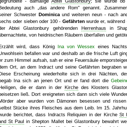
gegründete - damalige
Abtei Glastonbury
; sie wurde ob 
Bedeutung auch
das andere Rom
genannt. Zusammen
seiner Schwester
Dominica
und weiteren neun - nach an
sechs oder sieben oder 100 -
Gefährten
wurde er, während 
der Abtei Glastonbury gehörenden
Herrenhaus
in Shap
übernachtete, von heidnischen Räubern überfallen und getöte
Erzählt wird, dass König
Ina von Wessex
eines Nachts
Unwohlsein befallen war und deshalb an die frische Luft ging
er zum Himmel aufsah, sah er eine Feuersäule emporsteige
dem Ort, an dem Indract und seine Gefährten begraben w
Diese Erscheinung wiederholte sich in drei Nächten, de
begab Ina sich an jenen Ort und er fand dort die
Gebein
Heiligen, die er dann in der
Kirche
des Klosters Glasto
beisetzen ließ. Dort ereigneten sich dann sich viele Wunder
Mörder aber wurden von Dämonen besessen und rissen
selbst Stücke ihres Fleisches aus dem Leib. Im 15. Jahrhu
wurde berichtet, dass Indracts Reliquien in der Kirche
St 
and St Paul
in Shepton Mallet bei Glastonbury bewahrt we