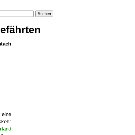
Suchen
efährten
htach
 eine
kkehr
rland