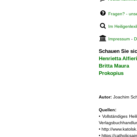
Fragen? - uns
Im Heiligenlex
Impressum
-
D
Schauen Sie sic
Henrietta Alfier
Britta Maura
Prokopius
Autor:
Joachim Sch
Quellen:
• Vollständiges He
Verlagsbuchhandlun
• http://www.katols
• https://catholicsa