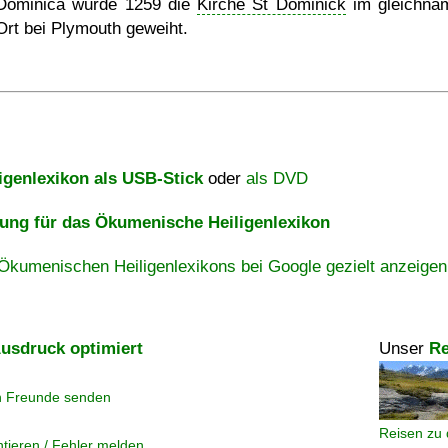
Dominica wurde 1259 die
Kirche St Dominick
im gleichna
Ort bei Plymouth geweiht.
igenlexikon als USB-Stick
oder
als DVD
ng für das Ökumenische Heiligenlexikon
Ökumenischen Heiligenlexikons bei Google gezielt anzeigen
usdruck optimiert
Unser
Re
n Freunde senden
Reisen zu 
tieren / Fehler melden