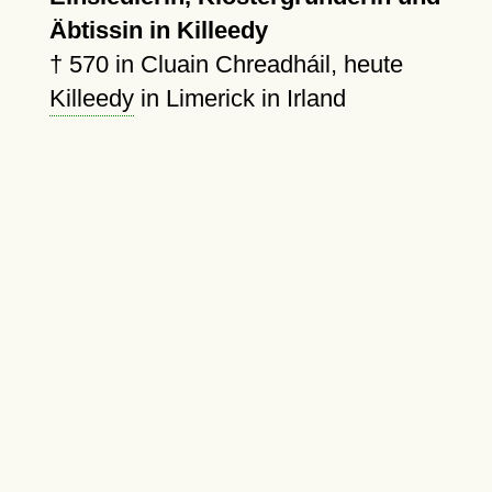
Äbtissin in Killeedy
†
570
in Cluain Chreadháil, heute
Killeedy
in Limerick in Irland