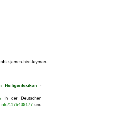
rable-james-bird-layman-
 Heiligenlexikon
-
n
in der Deutschen
b.info/1175439177
und