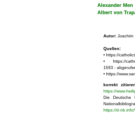
Alexander Men
Albert von Trap
Autor:
Joachim 
Quellen:
• https://cathol
• https://catho
1593 - abgerufe
• https://www.sa
korrekt zitiere
https://www.heil
Die Deutsche N
Nationalbibliogra
https://d-nb.inf