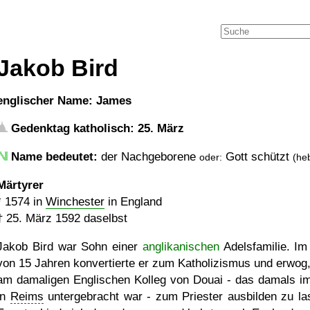
Jakob Bird
englischer Name: James
Gedenktag katholisch: 25. März
Name bedeutet:
der Nachgeborene
Gott schützt
oder:
(heb
Märtyrer
*
1574
in
Winchester
in England
†
25. März 1592
daselbst
Jakob Bird war Sohn einer
anglikanischen
Adelsfamilie. Im 
von 15 Jahren konvertierte er zum Katholizismus und erwog,
am damaligen Englischen Kolleg von Douai - das damals im
in
Reims
untergebracht war - zum Priester ausbilden zu la