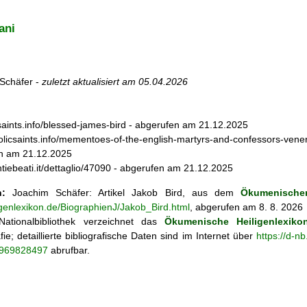
ani
Schäfer -
zuletzt aktualisiert am
05.04.2026
icsaints.info/blessed-james-bird - abgerufen am 21.12.2025
licsaints.info/mementoes-of-the-english-martyrs-and-confessors-vene
n am 21.12.2025
ntiebeati.it/dettaglio/47090 - abgerufen am 21.12.2025
n:
Joachim Schäfer: Artikel
Jakob Bird, aus dem
Ökumenischen
igenlexikon.de/BiographienJ/Jakob_Bird.html
, abgerufen am 8. 8. 2026
ationalbibliothek verzeichnet das
Ökumenische Heiligenlexiko
fie; detaillierte bibliografische Daten sind im Internet über
https://d-n
o/969828497
abrufbar.