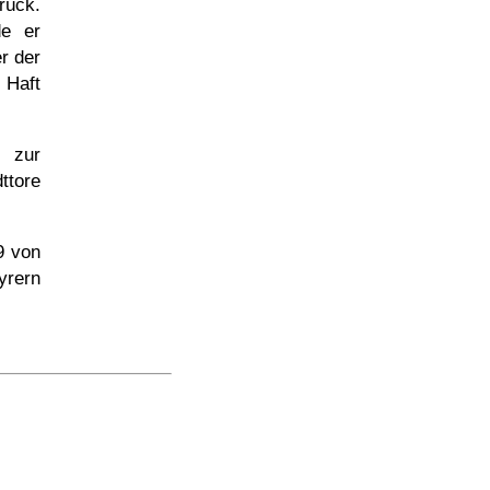
rück.
de er
r der
 Haft
d zur
tore
9
von
yrern