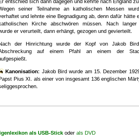
Er entschied sich dann dagegen und kehrte nach England zu
Wegen seiner Teilnahme an katholischen Messen wur
verhaftet und lehnte eine Begnadigung ab, denn dafür hätte e
katholischen Kirche abschwören müssen. Nach langer
wurde er verurteilt, dann erhängt, gezogen und gevierteilt.
Nach der Hinrichtung wurde der Kopf von Jakob Bir
Abschreckung auf einem Pfahl an einem der Stadt
aufgespießt.
Kanonisation:
Jakob Bird wurde am
15. Dezember 192
Papst Pius XI. als einer von insgesamt 136 englischen Märt
seliggesprochen.
igenlexikon als USB-Stick
oder
als DVD