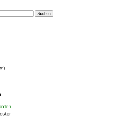
Suchen
r.)
n
orden
oster