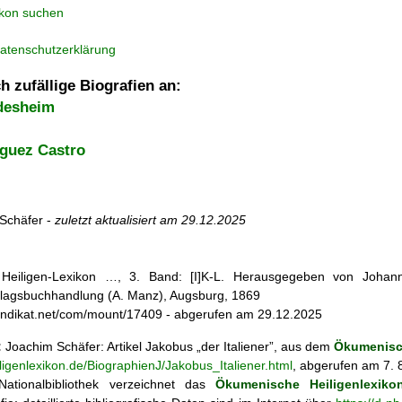
ikon suchen
atenschutzerklärung
h zufällige Biografien an:
desheim
iguez Castro
Schäfer -
zuletzt aktualisiert am
29.12.2025
s Heiligen-Lexikon …, 3. Band: [I]K-L. Herausgegeben von Johann
lagsbuchhandlung (A. Manz), Augsburg, 1869
endikat.net/com/mount/17409 - abgerufen am 29.12.2025
:
Joachim Schäfer: Artikel
Jakobus
der Italiener
, aus dem
Ökumenisc
ligenlexikon.de/BiographienJ/Jakobus_Italiener.html
, abgerufen am 7. 
ationalbibliothek verzeichnet das
Ökumenische Heiligenlexiko