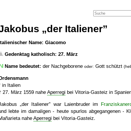
Jakobus
der Italiener
italienischer Name: Giacomo
Gedenktag katholisch: 27. März
Name bedeutet:
der Nachgeborene
Gott schützt
oder:
(heb
Ordensmann
* in Italien
†
27. März 1559
nahe
Aperregi
bei Vitoria-Gasteiz in Spanie
Jakobus
der Italiener
war Laienbruder im
Franziskaner
und lebte im damaligen - heute spurlos abgegangenen - Kl
Mañarieta nahe
Aperregi
bei Vitoria-Gasteiz.