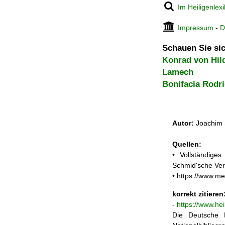
Im Heiligenlex
Impressum
-
D
Schauen Sie sic
Konrad von Hil
Lamech
Bonifacia Rodr
Autor:
Joachim 
Quellen:
• Vollständige
Schmid'sche Ver
• https://www.m
korrekt zitieren
-
https://www.hei
Die Deutsche N