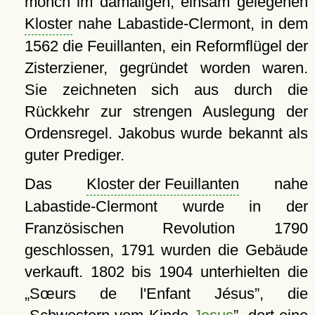
mönch im damaligen, einsam gelegenen
Kloster
nahe Labastide-Clermont, in dem
1562 die Feuillanten, ein Reformflügel der
Zisterziener, gegründet worden waren.
Sie zeichneten sich aus durch die
Rückkehr zur strengen Auslegung der
Ordensregel. Jakobus wurde bekannt als
guter Prediger.
Das
Kloster der Feuillanten
nahe
Labastide-Clermont wurde in der
Französischen Revolution 1790
geschlossen, 1791 wurden die Gebäude
verkauft. 1802 bis 1904 unterhielten die
Sœurs de l'Enfant Jésus
, die