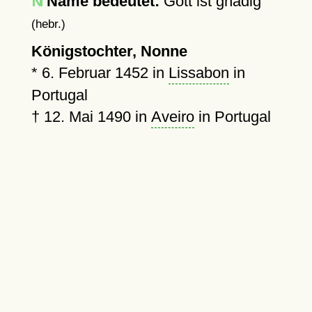
Name bedeutet:
Gott ist gnädig
(hebr.)
Königstochter, Nonne
*
6. Februar 1452
in
Lissabon
in
Portugal
†
12. Mai 1490
in
Aveiro
in Portugal