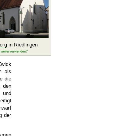
org
in Riedlingen
Zwick
r als
e die
n den
 und
itigt
nwart
g der
ismen