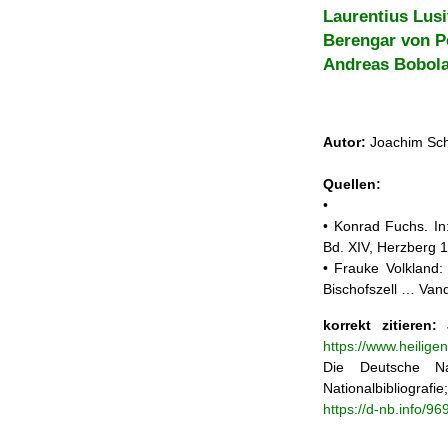
Laurentius Lus
Berengar von P
Andreas Bobol
Autor:
Joachim Sch
Quellen:
•
• Konrad Fuchs. In:
Bd. XIV, Herzberg 
• Frauke Volkland: 
Bischofszell … Van
korrekt zitieren:
J
https://www.heilig
Die Deutsche Na
Nationalbibliograf
https://d-nb.info/9