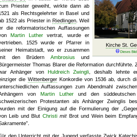
zum Priester geweiht, wirkte dann ab
1521 als Rechtsgelehrter in Basel und
ab 1522 als Priester in
Riedlingen
. Weil
er die reformatorischen Auffassungen
von
Martin Luther
vertrat, wurde er
vertrieben. 1525 wurde er Pfarrer in
Kirche St. Ge
seiner Heimatstadt, wo er zusammen
mit den Brüdern
Ambrosius
und
Bürgermeister Thomas Blarer die Reformation durchführte. 
war Anhänger von
Huldreich Zwingli
, deshalb lehnte e
einziger die
Wittenberger
Konkordie von 1536 ab, durch di
unterschiedlichen Auffassungen zum Abendmahl zwische
Anhängern von
Martin Luther
und den süddeutschen
schweizerischen Protestanten als Anhänger Zwinglis bese
wurden mit der Einigung auf die Formulierung der
Gege
von Leib und Blut
Christi
mit
Brot und Wein beim Empfan
Sakramente
.
Für den Unterricht mit der Jugend verfasste Zwick Katech