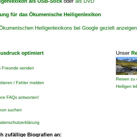
igenlexikon als USB-Stick
oder
als DVD
ng für das Ökumenische Heiligenlexikon
Ökumenischen Heiligenlexikons bei Google gezielt anzeigen
usdruck optimiert
Unser
Re
n Freunde senden
Reisen zu 
tieren / Fehler melden
Heiligen l
ere FAQs antworten!
ikon suchen
atenschutzerklärung
h zufällige Biografien an: