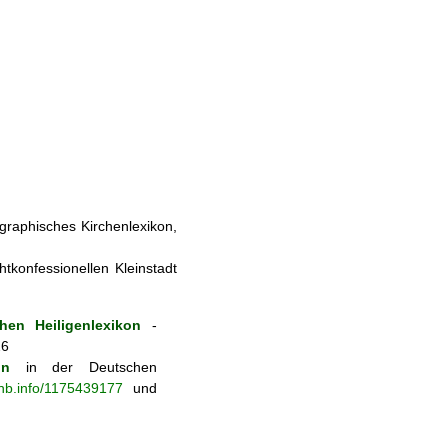
ographisches Kirchenlexikon,
tkonfessionellen Kleinstadt
hen Heiligenlexikon
-
26
on
in der Deutschen
-nb.info/1175439177
und