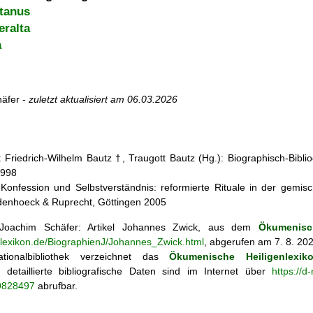
itanus
eralta
a
äfer -
zuletzt aktualisiert am
06.03.2026
 Friedrich-Wilhelm Bautz †, Traugott Bautz (Hg.): Biographisch-Bibli
1998
Konfession und Selbstverständnis: reformierte Rituale in der gemisch
denhoeck & Ruprecht, Göttingen 2005
oachim Schäfer: Artikel
Johannes Zwick, aus dem
Ökumenisc
enlexikon.de/BiographienJ/Johannes_Zwick.html
, abgerufen am 7. 8. 20
tionalbibliothek verzeichnet das
Ökumenische Heiligenlexik
ie; detaillierte bibliografische Daten sind im Internet über
https://d
69828497
abrufbar.