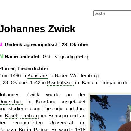
Johannes Zwick
Gedenktag evangelisch: 23. Oktober
Name bedeutet:
Gott ist gnädig
(hebr.)
Pfarrer, Liederdichter
*
um 1496
in
Konstanz
in Baden-Württemberg
†
23. Oktober 1542
in
Bischofszell
im Kanton Thurgau in der
Johannes Zwick wurde an der
Domschule
in Konstanz ausgebildet
und studierte dann Theologie und Jura
in
Basel
,
Freiburg
im Breisgau und an
der renommierten Universität im
Palazzo Bo
in Padua. Er wurde 1518