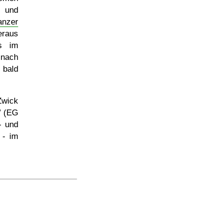
e und
anzer
raus
s im
 nach
 bald
Zwick
(EG
- und
 - im