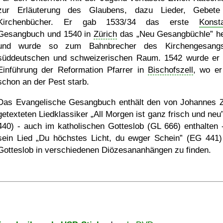
zur Erläuterung des Glaubens, dazu Lieder, Gebet
Kirchenbücher. Er gab 1533/34 das erste
Konst
Gesangbuch und 1540 in
Zürich
das
Neu Gesangbüchle
he
und wurde so zum Bahnbrecher des Kirchengesang
süddeutschen und schweizerischen Raum. 1542 wurde er
Einführung der Reformation Pfarrer in
Bischofszell
, wo er
schon an der Pest starb.
Das Evangelische Gesangbuch enthält den von Johannes 
getexteten Liedklassiker
All Morgen ist ganz frisch und neu
440) - auch im katholischen Gotteslob (GL 666) enthalten 
sein Lied
Du höchstes Licht, du ewger Schein
(EG 441)
Gotteslob in verschiedenen Diözesananhängen zu finden.