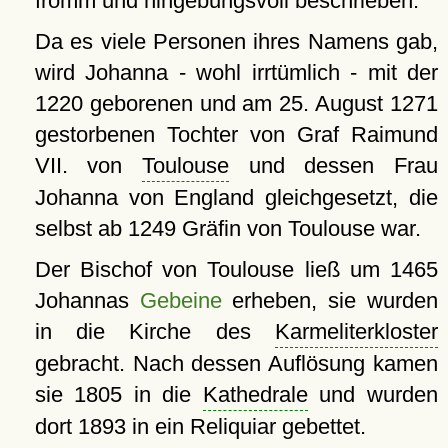
fromm und hingebungsvoll beschrieben.
Da es viele Personen ihres Namens gab,
wird Johanna - wohl irrtümlich - mit der
1220 geborenen und am 25. August 1271
gestorbenen Tochter von Graf Raimund
VII. von
Toulouse
und dessen Frau
Johanna von England gleichgesetzt, die
selbst ab 1249 Gräfin von Toulouse war.
Der Bischof von Toulouse ließ um 1465
Johannas
Gebeine
erheben, sie wurden
in die Kirche des
Karmeliterkloster
gebracht. Nach dessen Auflösung kamen
sie 1805 in die
Kathedrale
und wurden
dort 1893 in ein Reliquiar gebettet.