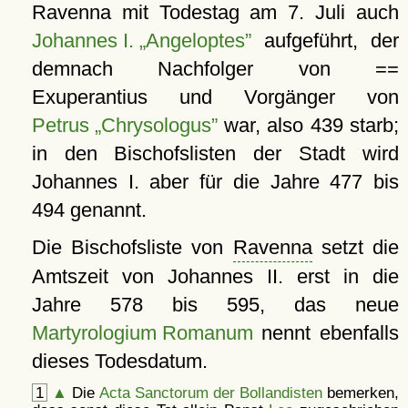
Ravenna mit Todestag am 7. Juli auch
Johannes I. „Angeloptes”
aufgeführt, der
demnach Nachfolger von ==
Exuperantius und Vorgänger von
Petrus „Chrysologus”
war, also 439 starb;
in den Bischofslisten der Stadt wird
Johannes I. aber für die Jahre 477 bis
494 genannt.
Die Bischofsliste von
Ravenna
setzt die
Amtszeit von Johannes II. erst in die
Jahre 578 bis 595, das neue
Martyrologium Romanum
nennt ebenfalls
dieses Todesdatum.
1
▲
Die
Acta Sanctorum der Bollandisten
bemerken,