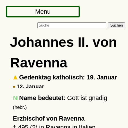
Menu
Suchen
Johannes II. von
Ravenna
Gedenktag katholisch: 19. Januar
12. Januar
Name bedeutet:
Gott ist gnädig
(hebr.)
Erzbischof von Ravenna
†
495 (?)
in
Ravenna
in Italien