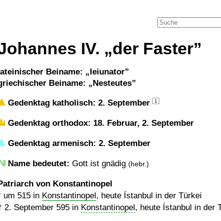
Johannes IV.
der Faster
lateinischer Beiname:
Ieiunator
griechischer Beiname:
Nesteutes
Gedenktag katholisch: 2. September
1
Gedenktag orthodox: 18. Februar, 2. September
Gedenktag armenisch: 2. September
Name bedeutet:
Gott ist gnädig
(hebr.)
Patriarch von Konstantinopel
*
um 515
in
Konstantinopel
, heute Ístanbul in der Türkei
†
2. September 595
in
Konstantinopel
, heute Ístanbul in der 