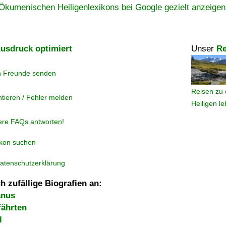
Ökumenischen Heiligenlexikons bei Google gezielt anzeigen
usdruck optimiert
Unser
Re
n Freunde senden
Reisen zu 
tieren / Fehler melden
Heiligen l
ere FAQs antworten!
ikon suchen
atenschutzerklärung
h zufällige Biografien an:
anus
fährten
l