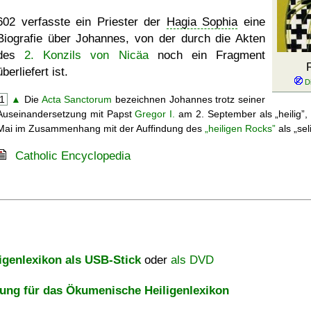
602 verfasste ein Priester der
Hagia Sophia
eine
Biografie über Johannes, von der durch die Akten
des
2. Konzils von Nicäa
noch ein Fragment
überliefert ist.
1
▲
Die
Acta Sanctorum
bezeichnen Johannes trotz seiner
Auseinandersetzung mit Papst
Gregor I.
am 2. September als
heilig
,
Mai im Zusammenhang mit der Auffindung des
heiligen Rocks
als
sel
Catholic Encyclopedia
igenlexikon als USB-Stick
oder
als DVD
ng für das Ökumenische Heiligenlexikon