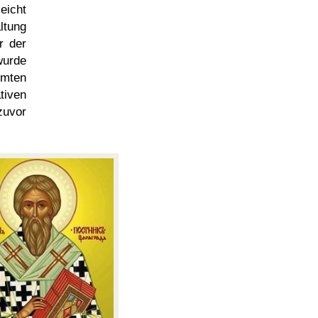
eicht
ltung
r der
wurde
hmten
tiven
zuvor