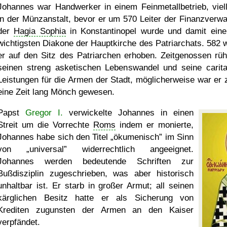
Johannes war Handwerker in einem Feinmetallbetrieb, viell
in der Münzanstalt, bevor er um 570 Leiter der Finanzverwa
der
Hagia Sophia
in Konstantinopel wurde und damit eine
wichtigsten Diakone der Hauptkirche des Patriarchats. 582 
er auf den Sitz des Patriarchen erhoben. Zeitgenossen rü
seinen streng asketischen Lebenswandel und seine carita
Leistungen für die Armen der Stadt, möglicherweise war er 
eine Zeit lang Mönch gewesen.
Papst
Gregor I.
verwickelte Johannes in einen
Streit um die Vorrechte
Roms
indem er monierte,
Johannes habe sich den Titel
ökumenisch
im Sinn
von
universal
widerrechtlich angeeignet.
Johannes werden bedeutende Schriften zur
Bußdisziplin zugeschrieben, was aber historisch
unhaltbar ist. Er starb in großer Armut; all seinen
kärglichen Besitz hatte er als Sicherung von
Krediten zugunsten der Armen an den Kaiser
verpfändet.