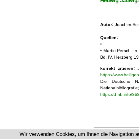
Hedwig Jadwiga
Autor:
Joachim Sch
Quellen:
•
• Martin Persch. In
Bd. IV, Herzberg 1
korrekt zitieren:
J
https://www.heilige
Die Deutsche Na
Nationalbibliograf
https://d-nb.info/9
Wir verwenden Cookies, um Ihnen die Navigation a