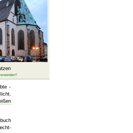
utzen
bte -
icht.
eißen
gbuch
echt-