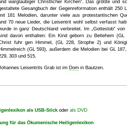
und warglaubiger Christlicher Kirchen
. Das größte und s
gestaltete Gesangbuch der Gegenreformation enthält 250 L
mit 181 Melodien, darunter viele aus protestantischen Que
und 70 neue Lieder, die Leisentrit wohl selbst verfasst hatt
wurde in ganz Deutschland verbreitet. Im
Gotteslob
von 
sind davon enthalten: Ein Kind geborn zu Betlehem (GL 
Christ fuhr gen Himmel, (GL 228, Strophe 2) und König
Himmelreich (GL 593), außerdem die Melodien bei GL 187,
229, 303 und 515.
Johannes Leisentrits Grab ist im
Dom
in Bautzen.
igenlexikon als USB-Stick
oder
als DVD
ng für das Ökumenische Heiligenlexikon