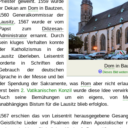
Priester geweiht. 1559 wurde
er Dekan am
Dom
in Bautzen,
1560 Generalkommissar der
Lausitz
, 1567 wurde er vom
Papst zum
Diözesan-
Administrator
ernannt. Durch
sein kluges Verhalten konnte
der Katholizismus in der
Lausitz überleben. Leisentrit
forderte in Schriften den
Dom
in Ba
Gebrauch der deutschen
Sprache in der Messe und bei
der Spendung der Sakramente, was
Rom
aber nicht erlau
erst beim
2. Vatikanischen Konzil
wurde diese Idee verwirkl
Auch seine Bemühungen um ein eigens, von
M
unabhängiges Bistum für die Lausitz blieb erfolglos.
1567 erschien das von Leisentrit herausgegebene Gesan
Geistliche Lieder und Psalmen der Alten Apostolischer r