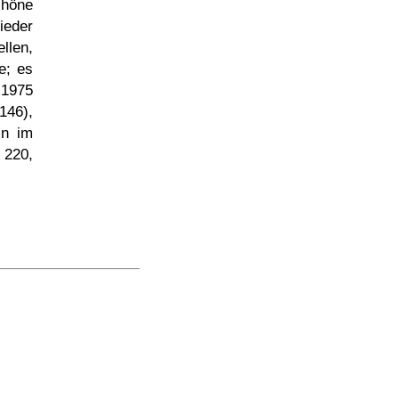
chöne
ieder
llen,
e; es
1975
146),
in im
 220,