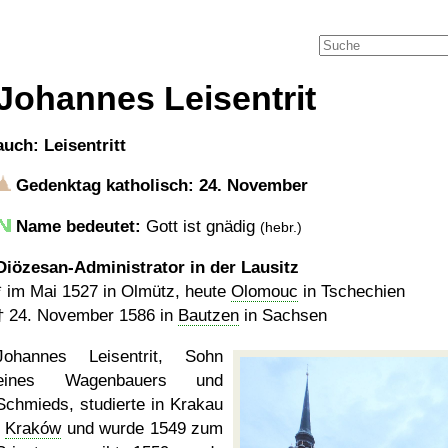
Johannes Leisentrit
auch: Leisentritt
Gedenktag katholisch: 24. November
Name bedeutet:
Gott ist gnädig
(hebr.)
Diözesan-Administrator in der Lausitz
*
im Mai 1527
in Olmütz, heute
Olomouc
in Tschechien
†
24. November 1586
in
Bautzen
in Sachsen
Johannes Leisentrit, Sohn
eines Wagenbauers und
Schmieds, studierte in Krakau
/
Kraków
und wurde 1549 zum