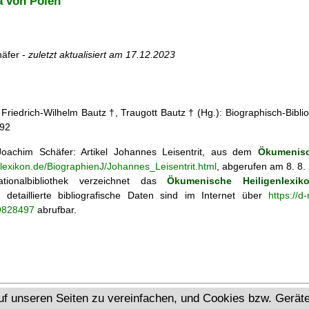
 von Polen
äfer -
zuletzt aktualisiert am
17.12.2023
: Friedrich-Wilhelm Bautz †, Traugott Bautz † (Hg.): Biographisch-Bibli
992
oachim Schäfer: Artikel
Johannes Leisentrit, aus dem
Ökumenisc
nlexikon.de/BiographienJ/Johannes_Leisentrit.html
, abgerufen am 8. 8.
tionalbibliothek verzeichnet das
Ökumenische Heiligenlexik
ie; detaillierte bibliografische Daten sind im Internet über
https://d
69828497
abrufbar.
Ökumenisches Heiligenlexikon
uf unseren Seiten zu vereinfachen, und Cookies bzw. Gerä