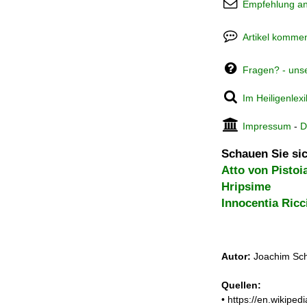
Empfehlung a
Artikel kommen
Fragen? - uns
Im Heiligenlex
Impressum
-
D
Schauen Sie sic
Atto von Pistoi
Hripsime
Innocentia Ricc
Autor:
Joachim Sch
Quellen:
• https://en.wikip