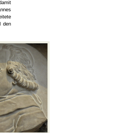
damit
annes
itete
d den