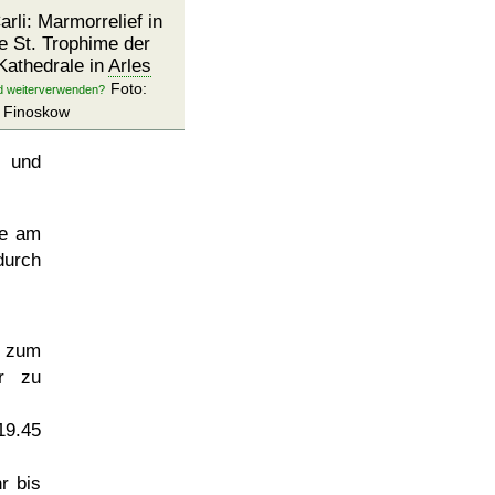
rli: Marmorrelief in
e St. Trophime der
Kathedrale in
Arles
Foto:
Finoskow
 und
de am
durch
s zum
r zu
19.45
r bis