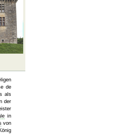
ligen
se de
s als
n der
ister
le
in
s
von
König