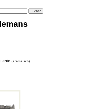
Suchen
llemans
eliebte
(aramäisch)