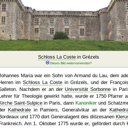
Schloss La Coste
in Grézels
Johannes Maria war ein Sohn von Armand du Lau, dem ade
Herren im
Schloss La Coste
in Grézels, und der Françoi
Salleton. Nachdem er an der
Universität Sorbonne
in Pari
Lehrer für Theologie gewirkt hatte, wurde er 1750 Pfarrer a
Kirche Saint-Sulpice
in Paris, dann
Kanoniker
und Schatzme
der
Kathedrale
in Pamiers, Generalvikar an der
Kathedra
Bordeaux und 1770 dort Generalagent des diözesanen
Kleru
Frankreich. Am 1. Oktober 1775 wurde er, gefördert durch 