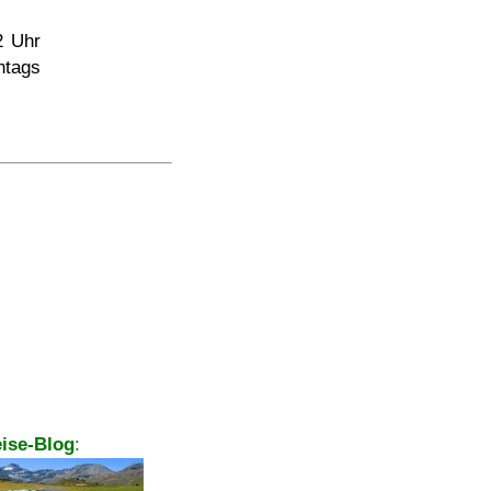
2 Uhr
ntags
ise-Blog
: