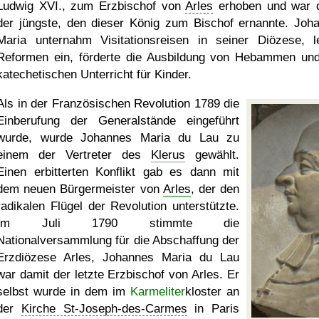
Ludwig XVI., zum Erzbischof von
Arles
erhoben und war 
der jüngste, den dieser König zum Bischof ernannte. Joh
Maria unternahm Visitationsreisen in seiner Diözese, le
Reformen ein, förderte die Ausbildung von Hebammen un
katechetischen Unterricht für Kinder.
Als in der Französischen Revolution 1789 die
Einberufung der Generalstände eingeführt
wurde, wurde Johannes Maria du Lau zu
einem der Vertreter des
Klerus
gewählt.
Einen erbitterten Konflikt gab es dann mit
dem neuen Bürgermeister von
Arles
, der den
radikalen Flügel der Revolution unterstützte.
Im Juli 1790 stimmte die
Nationalversammlung für die Abschaffung der
Erzdiözese Arles, Johannes Maria du Lau
war damit der letzte Erzbischof von Arles. Er
selbst wurde in dem im
Karmeliter
kloster an
der
Kirche St-Joseph-des-Carmes
in Paris