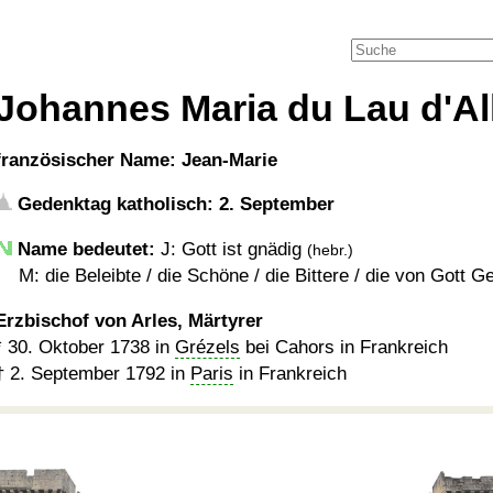
Johannes Maria du Lau d'A
französischer Name: Jean-Marie
Gedenktag katholisch: 2. September
Name bedeutet:
J: Gott ist gnädig
(hebr.)
M: die Beleibte / die Schöne / die Bittere / die von Gott G
Erzbischof von Arles, Märtyrer
*
30. Oktober 1738
in
Grézels
bei Cahors in Frankreich
†
2. September 1792
in
Paris
in Frankreich