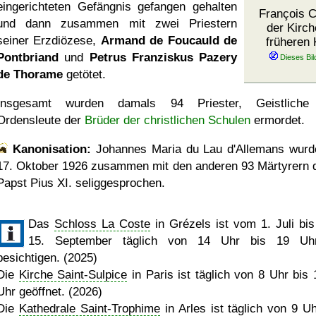
eingerichteten Gefängnis gefangen gehalten
François Ca
und dann zusammen mit zwei Priestern
der Kirch
seiner Erzdiözese,
Armand de Foucauld de
früheren 
Pontbriand
und
Petrus Franziskus Pazery
de Thorame
getötet.
Insgesamt wurden damals 94 Priester, Geistliche
Ordensleute der
Brüder der christlichen Schulen
ermordet.
Kanonisation:
Johannes Maria du Lau d'Allemans wur
17. Oktober 1926
zusammen mit den anderen 93 Märtyrern 
Papst Pius XI. seliggesprochen.
Das
Schloss La Coste
in Grézels ist vom 1. Juli bi
15. September täglich von 14 Uhr bis 19 Uh
besichtigen. (2025)
Die
Kirche Saint-Sulpice
in Paris ist täglich von 8 Uhr bis 
Uhr geöffnet. (2026)
Die
Kathedrale Saint-Trophime
in Arles ist täglich von 9 Uh