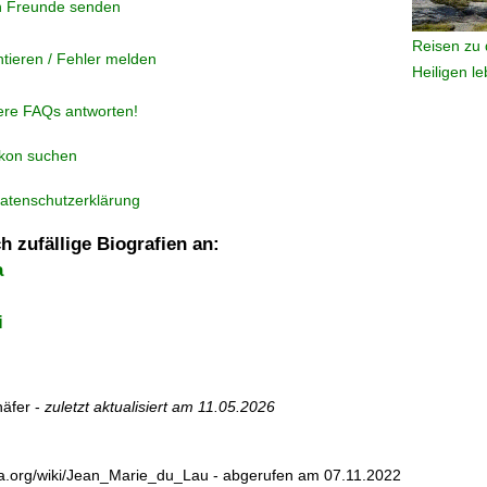
n Freunde senden
Reisen zu 
tieren / Fehler melden
Heiligen l
ere FAQs antworten!
ikon suchen
atenschutzerklärung
h zufällige Biografien an:
a
i
äfer -
zuletzt aktualisiert am
11.05.2026
edia.org/wiki/Jean_Marie_du_Lau - abgerufen am 07.11.2022