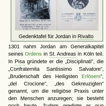
Gedenktafel für Jordan in
Rivalto
1301 nahm Jordan am Generalkapitel
seines
Ordens
in
St. Andreas
in Köln teil.
In
Pisa
gründete er die
Disciplinati
, die
Confraternita Santissimo Salvatore
,
Bruderschaft des Heiligsten
Erlösers
,
del Crocione
,
des Gekreuzigten
genannt, um die religiöse Praxis unter
den Menschen anzuregen; sie besteht
noch heute. Zudem predigte er nun