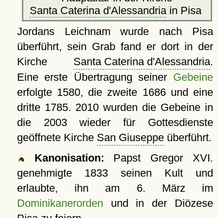
Santa Caterina d'Alessandria
in Pisa
Jordans Leichnam wurde nach Pisa
überführt, sein Grab fand er dort in der
Kirche
Santa Caterina d'Alessandria
.
Eine erste Übertragung seiner
Gebeine
erfolgte 1580, die zweite 1686 und eine
dritte 1785. 2010 wurden die Gebeine in
die 2003 wieder für Gottesdienste
geöffnete Kirche
San Giuseppe
überführt.
Kanonisation:
Papst Gregor XVI.
genehmigte
1833
seinen Kult und
erlaubte, ihn am 6. März im
Dominikanerorden
und in der Diözese