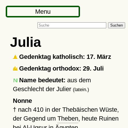
Menu
Suchen
Julia
Gedenktag katholisch: 17. März
Gedenktag orthodox: 29. Juli
Name bedeutet:
aus dem
Geschlecht der Julier
(latein.)
Nonne
†
nach 410
in der Thebäischen Wüste,
der Gegend um
Theben
, heute Ruinen
bei Al-Uqsur in Ägypten