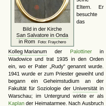
Eltern. Er
besuchte
das
Bild in der Kirche
San Salvatore in Onda
in Rom
Foto: Fraychero
Kolleg Marianum
der
Palottiner
in
Wadowice und trat 1935 in den Orden
ein, wo er Pater
Rudy
genannt wurde.
1941 wurde er zum Priester geweiht und
begann ein Geheimstudium an der
Fakultät für Soziologie der
Universität
in
Warschau; im Untergrund wirkte er als
Kaplan
der Heimatarmee. Nach Ausbruch