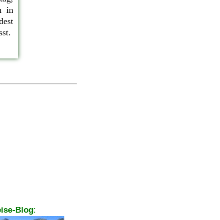
h in
dest
sst.
ise-Blog
: