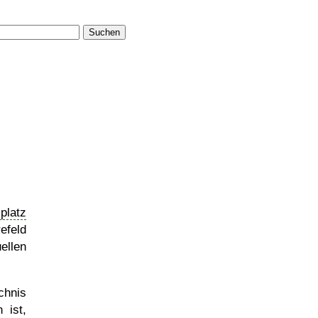
Suchen
platz
efeld
ellen
chnis
 ist,