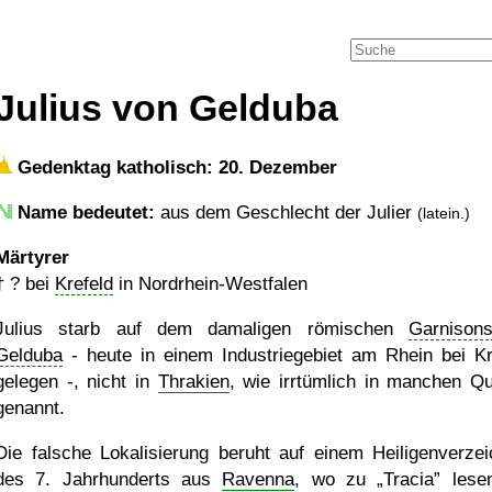
Julius von Gelduba
Gedenktag katholisch: 20. Dezember
Name bedeutet:
aus dem Geschlecht der Julier
(latein.)
Märtyrer
†
?
bei
Krefeld
in Nordrhein-Westfalen
Julius starb auf dem damaligen römischen
Garnisons
Gelduba
- heute in einem Industriegebiet am Rhein bei Kr
gelegen -, nicht in
Thrakien
, wie irrtümlich in manchen Qu
genannt.
Die falsche Lokalisierung beruht auf einem Heiligenverzei
des 7. Jahrhunderts aus
Ravenna
, wo zu
Tracia
lesen