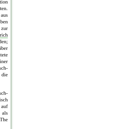
tion
ten.
 aus
aben
 zur
rich
den;
über
tete
iner
sch-
 die
sch-
isch
 auf
 als
 The