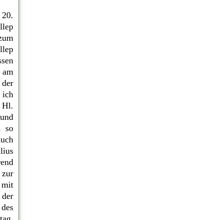
 20.
llep
zum
llep
sen
 am
 der
ich
 Hl.
 und
s so
auch
lius
rend
zur
 mit
 der
 des
tag,