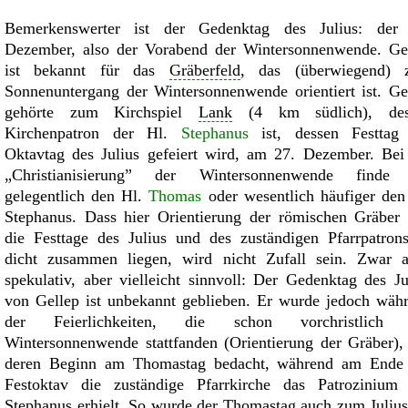
Bemerkenswerter ist der Gedenktag des Julius: der
Dezember, also der Vorabend der Wintersonnenwende. Ge
ist bekannt für das
Gräberfeld
, das (überwiegend) 
Sonnenuntergang der Wintersonnenwende orientiert ist. Ge
gehörte zum Kirchspiel
Lank
(4 km südlich), des
Kirchenpatron der Hl.
Stephanus
ist, dessen Festtag
Oktavtag des Julius gefeiert wird, am 27. Dezember. Bei
Christianisierung
der Wintersonnenwende finde 
gelegentlich den Hl.
Thomas
oder wesentlich häufiger den
Stephanus. Dass hier Orientierung der römischen Gräber
die Festtage des Julius und des zuständigen Pfarrpatron
dicht zusammen liegen, wird nicht Zufall sein. Zwar 
spekulativ, aber vielleicht sinnvoll: Der Gedenktag des Ju
von Gellep ist unbekannt geblieben. Er wurde jedoch wäh
der Feierlichkeiten, die schon vorchristlich 
Wintersonnenwende stattfanden (Orientierung der Gräber),
deren Beginn am Thomastag bedacht, während am Ende
Festoktav die zuständige Pfarrkirche das Patrozinium
Stephanus erhielt. So wurde der Thomastag auch zum Julius