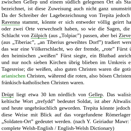
zwischen Gellep und einem südlich gelegenen Ort als Sta
bezeichnet, ist diese Zuweisung auch nicht ganz unumstrit
Da der Schreiber der Lagebezeichnung von Trepita jedoch
Ravenna
stammt, könnte er sich entweder völlig geirrt h
oder zwei Orte verwechselt haben, so wie die Sagen, die
Schlacht von
Zülpich
(aus
Tolpiac
) passen, aber bei
Zieve
(aus
Tiberiac
,
an Tiberius geweihtes Dorf
) tradiert wer
das war eine Völkerschlacht, wo der fremde,
rote
Fürst 
den heimischen
weißen
Fürst siegte, ein Blutbad anrich
und nur noch sieben Kirchen übrig blieben im Umkreis e
Tagesreise; die weißen, also guten Christen waren die goti
arianischen
Christen, während die roten, also bösen Christen
fränkisch-katholischen Christen waren.
Drüpt
liegt etwa 30 km nördlich von
Gellep
. Das walisi
keltische Wort
trefydd
bedeutet Soldat, ist aber Altwalis
und heute ungebräuchlich geworden. Trepita könnte jedoch
diese Weise mit Blick auf das vorgefundene Römerlager
Soldaten-Ort
gedeutet werden. (nach Y. Geiriadur Mawr:
complete Welsh-English / English-Welsh Dictionary)