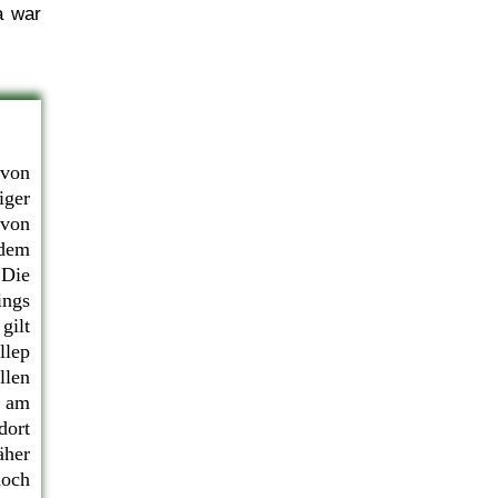
a war
 von
iger
 von
[dem
 Die
ings
gilt
llep
llen
- am
dort
äher
doch