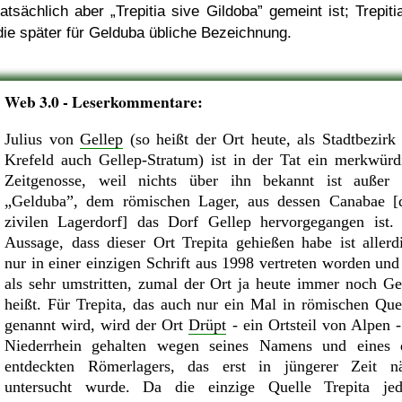
tatsächlich aber
Trepitia sive Gildoba
gemeint ist; Trepiti
die später für Gelduba übliche Bezeichnung.
Web 3.0 - Leserkommentare:
Julius von
Gellep
(so heißt der Ort heute, als Stadtbezirk
Krefeld auch Gellep-Stratum) ist in der Tat ein merkwürd
Zeitgenosse, weil nichts über ihn bekannt ist außer
Gelduba
, dem römischen Lager, aus dessen Canabae 
zivilen Lagerdorf] das Dorf Gellep hervorgegangen ist.
Aussage, dass dieser Ort Trepita gehießen habe ist allerd
nur in einer einzigen Schrift aus 1998 vertreten worden und 
als sehr umstritten, zumal der Ort ja heute immer noch Ge
heißt. Für Trepita, das auch nur ein Mal in römischen Que
genannt wird, wird der Ort
Drüpt
- ein Ortsteil von Alpen 
Niederrhein gehalten wegen seines Namens und eines 
entdeckten Römerlagers, das erst in jüngerer Zeit n
untersucht wurde. Da die einzige Quelle Trepita je