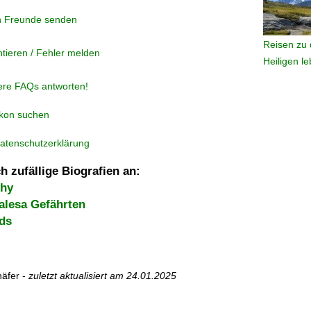
n Freunde senden
Reisen zu 
tieren / Fehler melden
Heiligen l
ere FAQs antworten!
ikon suchen
atenschutzerklärung
h zufällige Biografien an:
chy
alesa Gefährten
ds
äfer -
zuletzt aktualisiert am
24.01.2025