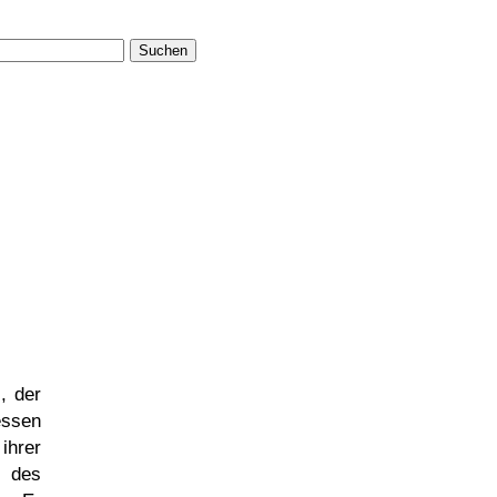
Suchen
s
, der
essen
ihrer
g des