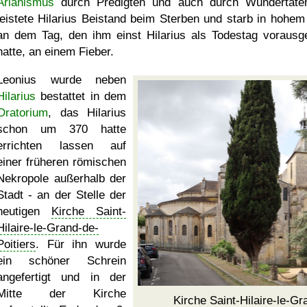
Arianismus
durch Predigten und auch durch Wundertate
leistete Hilarius Beistand beim Sterben und starb in hohem 
an dem Tag, den ihm einst Hilarius als Todestag vorausg
hatte, an einem Fieber.
Leonius wurde neben
Hilarius
bestattet in dem
Oratorium
, das Hilarius
schon um 370 hatte
errichten lassen auf
einer früheren römischen
Nekropole außerhalb der
Stadt - an der Stelle der
heutigen
Kirche Saint-
Hilaire-le-Grand-de-
Poitiers
. Für ihn wurde
ein schöner Schrein
angefertigt und in der
Mitte der Kirche
Kirche Saint-Hilaire-le-Gr