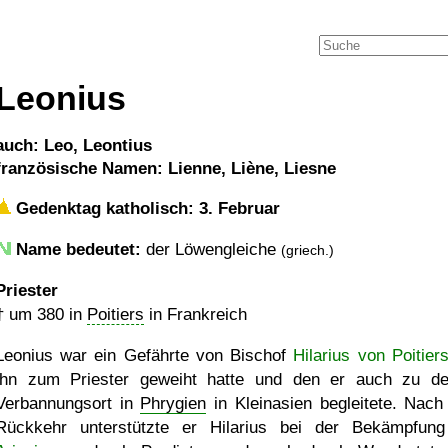
Leonius
auch: Leo, Leontius
französische Namen: Lienne, Liène, Liesne
Gedenktag katholisch: 3. Februar
Name bedeutet:
der Löwengleiche
(griech.)
Priester
†
um 380
in
Poitiers
in Frankreich
Leonius war ein Gefährte von Bischof
Hilarius von Poitier
ihn zum Priester geweiht hatte und den er auch zu d
Verbannungsort in
Phrygien
in Kleinasien begleitete. Nach 
Rückkehr unterstützte er Hilarius bei der Bekämpfun