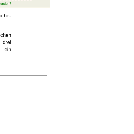
oche-
chen
 drei
 ein