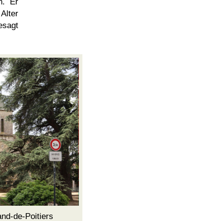
n. Er
Alter
esagt
and-de-Poitiers