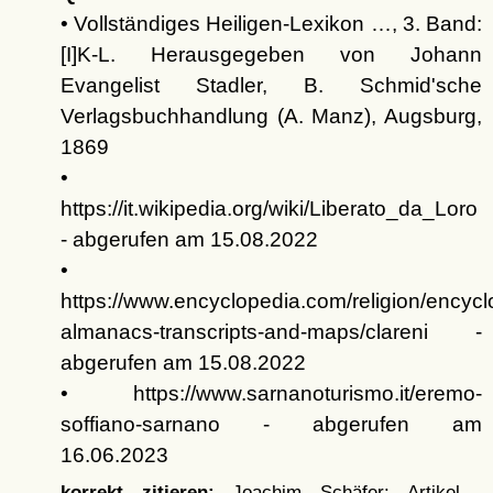
• Vollständiges Heiligen-Lexikon …, 3. Band:
[I]K-L. Herausgegeben von Johann
Evangelist Stadler, B. Schmid'sche
Verlagsbuchhandlung (A. Manz), Augsburg,
1869
•
https://it.wikipedia.org/wiki/Liberato_da_Loro
- abgerufen am 15.08.2022
•
https://www.encyclopedia.com/religion/encycl
almanacs-transcripts-and-maps/clareni -
abgerufen am 15.08.2022
• https://www.sarnanoturismo.it/eremo-
soffiano-sarnano - abgerufen am
16.06.2023
korrekt zitieren:
Joachim Schäfer: Artikel