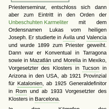
Priesterseminar, entschloss sich dann
aber zum Eintritt in den Orden der
Unbeschuhten Karmeliter
mit dem
Ordensnamen Lukas vom heiligen
Joseph. Er studierte in
Ávila
und
Valencia
und wurde 1899 zum Priester geweiht.
Dann war er Konventual in Tarragona
sowie in
Mazatlán
und
Morelia
in Mexiko,
Vorgesetzter des Klosters in
Tucson
in
Arizona in den USA, ab 1921 Provinzial
für
Katalonien
, ab 1925 Generaldefinitor
in
Rom
und ab 1933 Vorgesetzter des
Klosters in
Barcelona
.