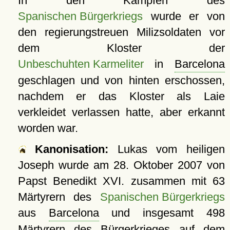
In den Kämpfen des
Spanischen Bürgerkriegs
wurde er von
den regierungstreuen Milizsoldaten vor
dem Kloster der
Unbeschuhten Karmeliter
in
Barcelona
geschlagen und von hinten erschossen,
nachdem er das Kloster als Laie
verkleidet verlassen hatte, aber erkannt
worden war.
Kanonisation:
Lukas vom heiligen
Joseph wurde am
28. Oktober 2007
von
Papst Benedikt XVI. zusammen mit 63
Märtyrern des
Spanischen Bürgerkriegs
aus
Barcelona
und insgesamt 498
Märtyrern des Bürgerkrieges auf dem