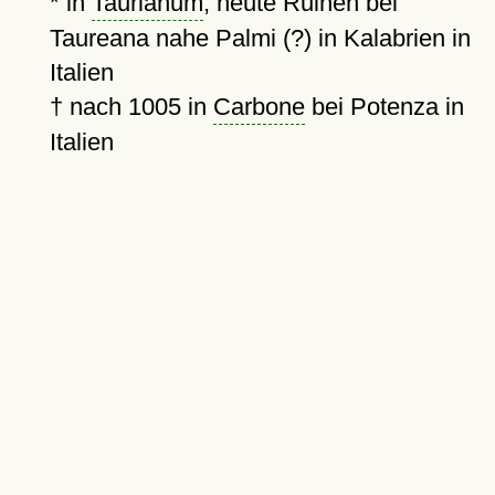
* in
Taurianum
, heute Ruinen bei
Taureana nahe Palmi (?) in Kalabrien in
Italien
†
nach 1005
in
Carbone
bei Potenza in
Italien