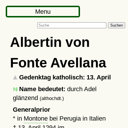
Menu
Suchen
Albertin von
Fonte Avellana
Gedenktag katholisch: 13. April
Name bedeutet:
durch Adel
glänzend
(althochdt.)
Generalprior
* in
Montone
bei Perugia in Italien
†
13. April 1294
im