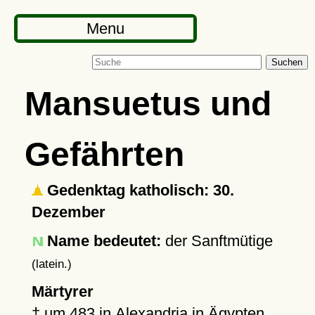
Menu
Suchen
Mansuetus und
Gefährten
Gedenktag katholisch: 30.
Dezember
Name bedeutet:
der Sanftmütige
(latein.)
Märtyrer
†
um 483
in
Alexandria
in Ägypten