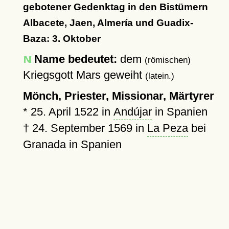
gebotener Gedenktag in den Bistümern
Albacete, Jaen, Almería und Guadix-
Baza: 3. Oktober
Name bedeutet:
dem
(römischen)
Kriegsgott Mars geweiht
(latein.)
Mönch, Priester, Missionar, Märtyrer
*
25. April 1522
in
Andújar
in Spanien
†
24. September 1569
in
La Peza
bei
Granada in Spanien