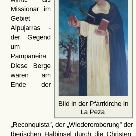
Missionar im
Gebiet
Alpujarras -
der Gegend
um
Pampaneira
.
Diese Berge
waren am
Ende der
Bild in der
Pfarrkirche
in
La Peza
Reconquista
, der
Wiedereroberung
der
Iberischen Halbinsel durch die Christen,