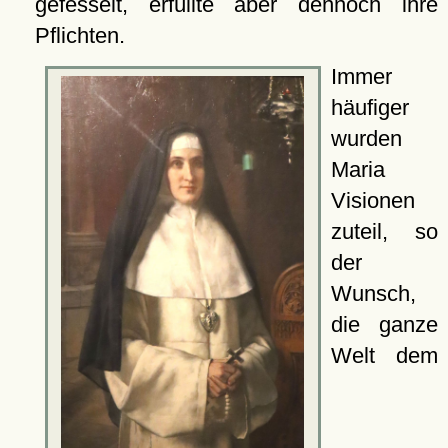
gefesselt, erfüllte aber dennoch ihre
Pflichten.
Immer
häufiger
wurden
Maria
Visionen
zuteil, so
der
Wunsch,
die ganze
Welt dem