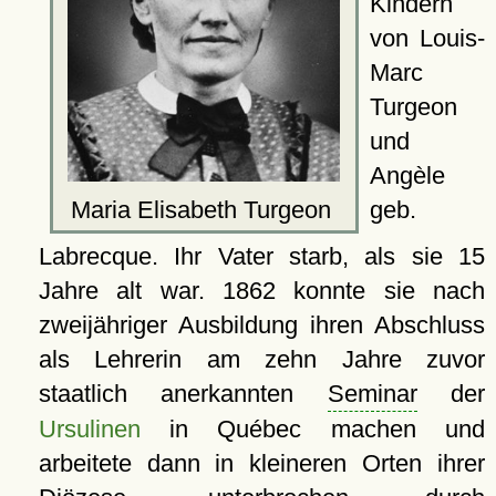
Kindern
von Louis-
Marc
Turgeon
und
Angèle
geb.
Maria Elisabeth Turgeon
Labrecque. Ihr Vater starb, als sie 15
Jahre alt war. 1862 konnte sie nach
zweijähriger Ausbildung ihren Abschluss
als Lehrerin am zehn Jahre zuvor
staatlich anerkannten
Seminar
der
Ursulinen
in Québec machen und
arbeitete dann in kleineren Orten ihrer