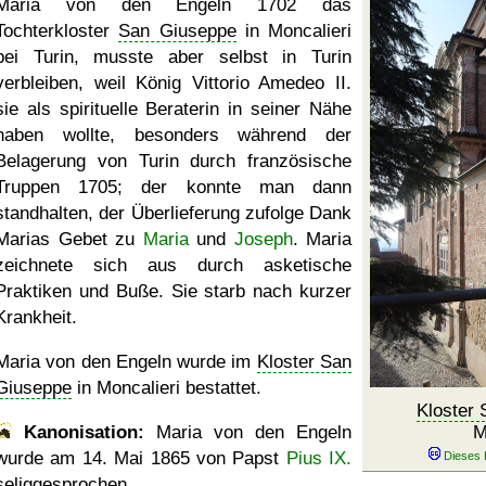
Maria von den Engeln 1702 das
Tochterkloster
San Giuseppe
in Moncalieri
bei Turin, musste aber selbst in Turin
verbleiben, weil König Vittorio Amedeo II.
sie als spirituelle Beraterin in seiner Nähe
haben wollte, besonders während der
Belagerung von Turin durch französische
Truppen 1705; der konnte man dann
standhalten, der Überlieferung zufolge Dank
Marias Gebet zu
Maria
und
Joseph
. Maria
zeichnete sich aus durch asketische
Praktiken und Buße. Sie starb nach kurzer
Krankheit.
Maria von den Engeln wurde im
Kloster San
Giuseppe
in Moncalieri bestattet.
Kloster
Kanonisation:
Maria von den Engeln
M
wurde am
14. Mai 1865
von Papst
Pius IX.
seliggesprochen.