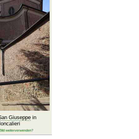
 San Giuseppe
in
oncalieri