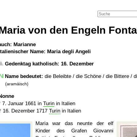
Maria von den Engeln Fonta
auch: Marianne
italienischer Name: Maria degli Angeli
Gedenktag katholisch: 16. Dezember
Name bedeutet:
die Beleibte / die Schöne / die Bittere / 
(aramäisch)
Nonne
*
7. Januar 1661
in
Turin
in Italien
†
16. Dezember 1717
Turin
in Italien
Maria war das neunte der elf
Kinder des Grafen Giovanni