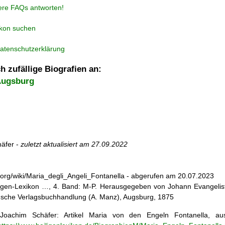
ere FAQs antworten!
ikon suchen
atenschutzerklärung
h zufällige Biografien an:
Augsburg
äfer -
zuletzt aktualisiert am
27.09.2022
dia.org/wiki/Maria_degli_Angeli_Fontanella - abgerufen am 20.07.2023
iligen-Lexikon …, 4. Band: M-P. Herausgegeben von Johann Evangelist 
d'sche Verlagsbuchhandlung (A. Manz), Augsburg, 1875
oachim Schäfer: Artikel
Maria von den Engeln Fontanella, 