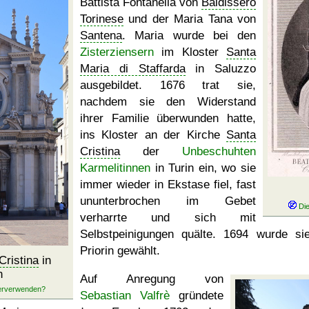
Battista Fontanella von
Baldissero
Torinese
und der Maria Tana von
Santena
. Maria wurde bei den
Zisterziensern
im Kloster
Santa
Maria di Staffarda
in Saluzzo
ausgebildet. 1676 trat sie,
nachdem sie den Widerstand
ihrer Familie überwunden hatte,
ins Kloster an der Kirche
Santa
Cristina
der
Unbeschuhten
Karmelitinnen
in Turin ein, wo sie
immer wieder in Ekstase fiel, fast
ununterbrochen im Gebet
verharrte und sich mit
Selbstpeinigungen quälte. 1694 wurde si
Priorin gewählt.
Cristina
in
n
Auf Anregung von
Sebastian Valfrè
gründete