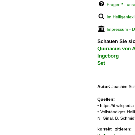
Fragen? - uns
Im Heiligenlex
Impressum
-
D
Schauen Sie sic
Quiriacus von 
Ingeborg
Set
Autor:
Joachim Sch
Quellen:
• https://it.wikipe
• Vollständiges He
N. Ginal, B. Schmi
korrekt zitieren:
J