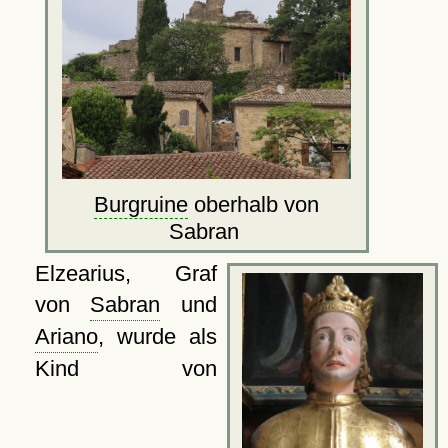
Burgruine
oberhalb von
Sabran
Elzearius, Graf
von
Sabran
und
Ariano
, wurde als
Kind von