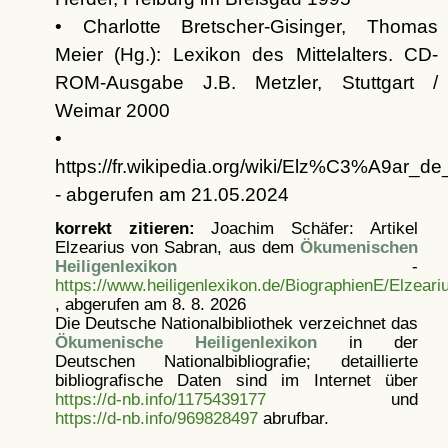
• Charlotte Bretscher-Gisinger, Thomas
Meier (Hg.): Lexikon des Mittelalters. CD-
ROM-Ausgabe J.B. Metzler, Stuttgart /
Weimar 2000
•
https://fr.wikipedia.org/wiki/Elz%C3%A9ar_d
- abgerufen am 21.05.2024
korrekt zitieren:
Joachim Schäfer: Artikel
Elzearius von Sabran, aus dem
Ökumenischen
Heiligenlexikon
-
https://www.heiligenlexikon.de/BiographienE/Elzear
, abgerufen am 8. 8. 2026
Die Deutsche Nationalbibliothek verzeichnet das
Ökumenische Heiligenlexikon
in der
Deutschen Nationalbibliografie; detaillierte
bibliografische Daten sind im Internet über
https://d-nb.info/1175439177
und
https://d-nb.info/969828497
abrufbar.