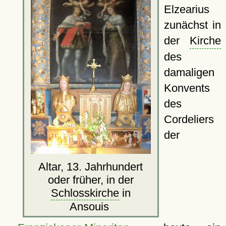
Elzearius
zunächst in
der
Kirche
des
damaligen
Konvents
des
Cordeliers
der
Altar, 13. Jahrhundert
oder früher, in der
Schlosskirche
in
Ansouis