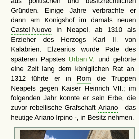
aus politischen und besitzrechtlichen
Gründen. Einige Jahre verbrachte er
dann am Königshof im damals neuen
Castel Nuovo
in Neapel, ab 1310 als
Erzieher des Herzogs Karl II. von
Kalabrien
. Elzearius wurde Pate des
späteren Papstes
Urban V.
und gehörte
eine Zeit lang dem königlichen Rat an.
1312 führte er in
Rom
die Truppen
Neapels gegen Kaiser Heinrich VII.; im
folgenden Jahr konnte er sein Erbe, die
zuvor rebellische Grafschaft
Ariano
- das
heutige Ariano Irpino -, in Besitz nehmen.