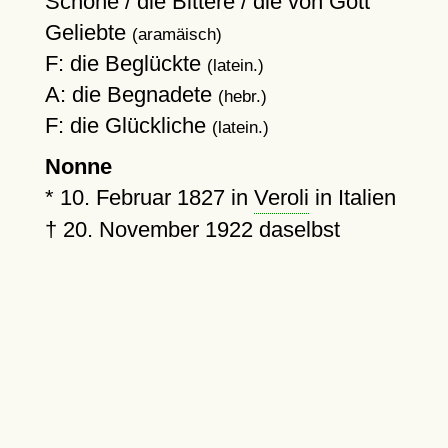
Schöne / die Bittere / die von Gott
Geliebte
(aramäisch)
F: die Beglückte
(latein.)
A: die Begnadete
(hebr.)
F: die Glückliche
(latein.)
Nonne
*
10. Februar 1827
in
Veroli
in Italien
†
20. November 1922
daselbst