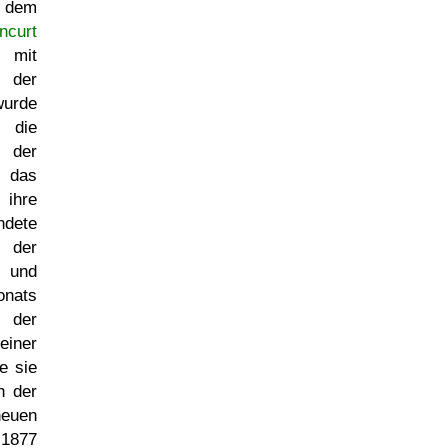
y dem
ncurt
 mit
 der
wurde
 die
 der
r das
ihre
ndete
der
t und
nats
 der
iner
e sie
h der
neuen
 1877