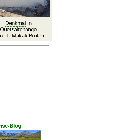
Denkmal
in
Quetzaltenango
o: J. Makali Bruton
ise-Blog
: