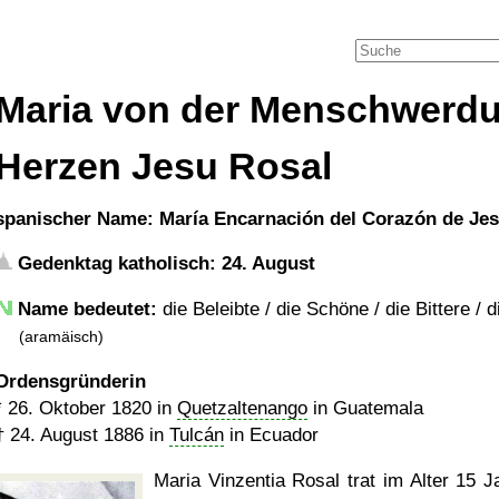
Maria von der Menschwerd
Herzen Jesu Rosal
spanischer Name: María Encarnación del Corazón de Je
Gedenktag katholisch: 24. August
Name bedeutet:
die Beleibte / die Schöne / die Bittere / 
(aramäisch)
Ordensgründerin
*
26. Oktober 1820
in
Quetzaltenango
in Guatemala
†
24. August 1886
in
Tulcán
in Ecuador
Maria Vinzentia Rosal trat im Alter 15 J