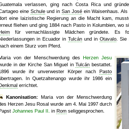
Guatemala verlassen, ging nach Costa Rica und gründe
Cartageo eine
Schule
und in
San José
ein Waisenhaus. Als
dort eine laizistische Regierung an die Macht kam, musst
erneut fliehen und ging 1884 nach Pasto in Kolumbien, wo si
Heim
für vernachlässigte Mädchen gründete. Es fol
Niederlassungen in Ecuador in
Tulcán
und in
Otavalo
. Sie
nach einem Sturz vom Pferd.
Maria von der Menschwerdung des
Herzen Jesu
wurde in der Kirche San Miguel in
Tulcán
bestattet.
1896 wurde ihr unverwester Körper nach
Pasto
übertragen. In Quetzaltenango wurde ihr 1986 ein
Denkmal
errichtet.
Kanonisation:
Maria von der Menschwerdung
des Herzen Jesu Rosal wurde am
4. Mai 1997
durch
Papst
Johannes Paul II.
in
Rom
seliggesprochen.