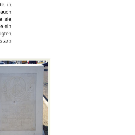
te in
 auch
e sie
e ein
gten
 starb