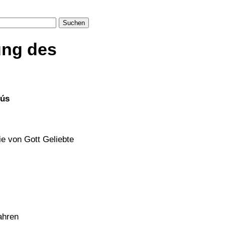
Suchen
ung des
sús
die von Gott Geliebte
ahren