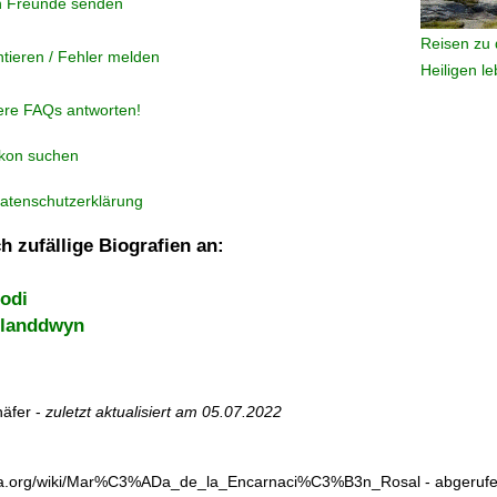
n Freunde senden
Reisen zu 
tieren / Fehler melden
Heiligen l
ere FAQs antworten!
ikon suchen
atenschutzerklärung
h zufällige Biografien an:
odi
landdwyn
äfer -
zuletzt aktualisiert am
05.07.2022
pedia.org/wiki/Mar%C3%ADa_de_la_Encarnaci%C3%B3n_Rosal - abgeruf