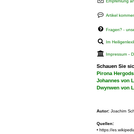
Empfehlung a
Artikel kommen
Fragen? - uns
Im Heiligenlex
Impressum
-
D
Schauen Sie sic
Pirona Hergods
Johannes von L
Dwynwen von L
Autor:
Joachim Sch
Quellen:
• https://es.wiki