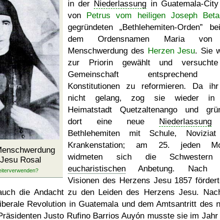
in der
Niederlassung
in Guatemala-Cit
von
Petrus vom heiligen Joseph Beta
gegründeten
Bethlehemiten-Orden
bei
dem Ordensnamen Maria von
Menschwerdung des
Herzen Jesu
. Sie 
zur Priorin gewählt und versuchte
Gemeinschaft entsprechend
Konstitutionen zu reformieren. Da ih
nicht gelang, zog sie wieder in 
Heimatstadt Quetzaltenango und grü
dort eine neue
Niederlassung
Bethlehemiten mit Schule, Novizia
Krankenstation; am 25. jeden Mo
 Menschwerdung
widmeten sich die Schwestern
 Jesu Rosal
eucharistischen
Anbetung. Nach e
Visionen des Herzens Jesu 1857 fördert
auch die Andacht zu den Leiden des Herzens Jesu. Nac
liberale Revolution in Guatemala und dem Amtsantritt des 
Präsidenten Justo Rufino Barrios Auyón musste sie im Jahr