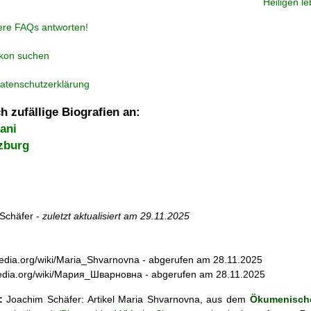
Heiligen l
ere FAQs antworten!
ikon suchen
atenschutzerklärung
h zufällige Biografien an:
ani
zburg
Schäfer -
zuletzt aktualisiert am
29.11.2025
ipedia.org/wiki/Maria_Shvarnovna - abgerufen am 28.11.2025
kipedia.org/wiki/Мария_Шварновна - abgerufen am 28.11.2025
:
Joachim Schäfer: Artikel
Maria Shvarnovna, aus dem
Ökumenische