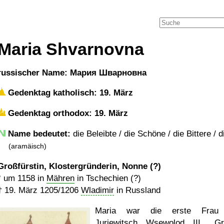
Maria Shvarnovna
russischer Name: Мария Шварновна
Gedenktag katholisch: 19. März
Gedenktag orthodox: 19. März
Name bedeutet:
die Beleibte / die Schöne / die Bittere / 
(aramäisch)
Großfürstin, Klostergründerin, Nonne (?)
*
um 1158
in
Mähren
in Tschechien (?)
†
19. März 1205
/1206
Wladimir
in Russland
Maria war die erste Frau
Jurjewitsch Wsewolod III.
Gr