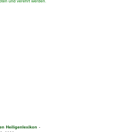
ebten und verehrt werden.
n Heiligenlexikon
-