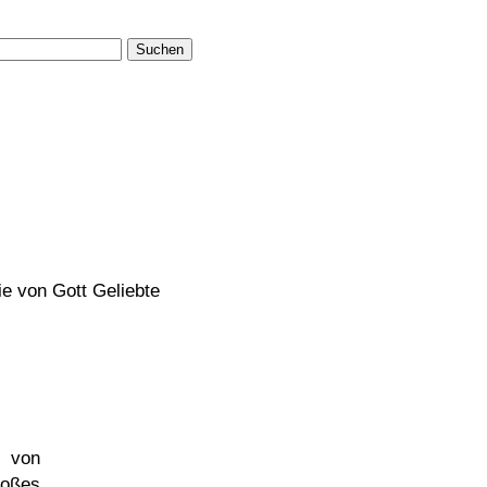
Suchen
die von Gott Geliebte
 von
oßes