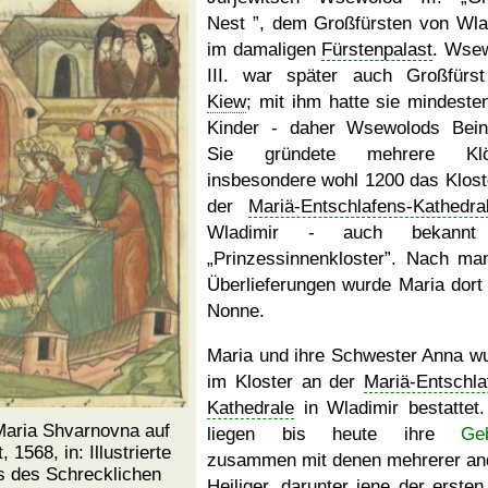
Nest
, dem Großfürsten von Wla
im damaligen
Fürstenpalast
. Wse
III. war später auch Großfürs
Kiew
; mit ihm hatte sie mindeste
Kinder - daher Wsewolods Bei
Sie gründete mehrere Klös
insbesondere wohl 1200 das Klost
der
Mariä-Entschlafens-Kathedra
Wladimir - auch bekannt
Prinzessinnenkloster
. Nach ma
Überlieferungen wurde Maria dort
Nonne.
Maria und ihre Schwester Anna w
im Kloster an der
Mariä-Entschla
Kathedrale
in Wladimir bestattet.
Maria Shvarnovna auf
liegen bis heute ihre
Ge
 1568, in: Illustrierte
zusammen mit denen mehrerer an
s des Schrecklichen
Heiliger, darunter jene der ersten