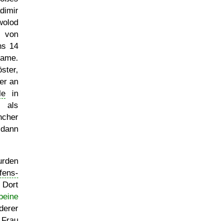
dimir
wolod
t von
ns 14
name.
ter,
er an
le
in
 als
ncher
 dann
urden
fens-
 Dort
beine
derer
 Frau