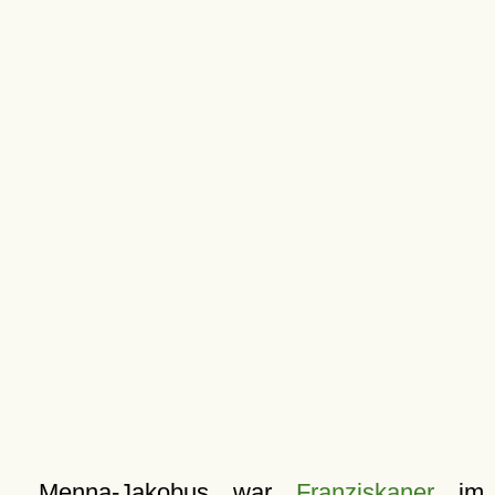
Menna-Jakobus war
Franziskaner
im