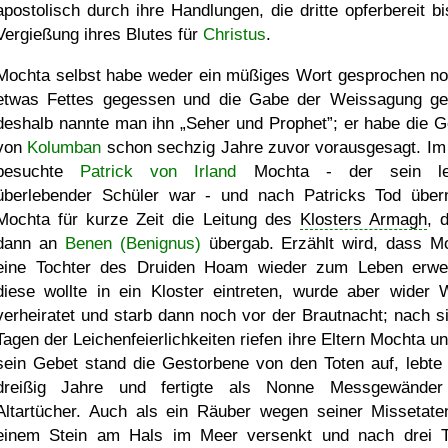
apostolisch durch ihre Handlungen, die dritte opferbereit bi
Vergießung ihres Blutes für
Christus
.
Mochta selbst habe weder ein müßiges Wort gesprochen no
etwas Fettes gegessen und die Gabe der Weissagung ge
deshalb nannte man ihn
Seher und Prophet
; er habe die G
von
Kolumban
schon sechzig Jahre zuvor vorausgesagt. Im 
besuchte
Patrick von Irland
Mochta - der sein let
überlebender Schüler war - und nach Patricks Tod übe
Mochta für kurze Zeit die Leitung des
Klosters Armagh
, 
dann an
Benen (Benignus)
übergab. Erzählt wird, dass M
eine Tochter des Druiden Hoam wieder zum Leben erwe
diese wollte in ein Kloster eintreten, wurde aber wider W
verheiratet und starb dann noch vor der Brautnacht; nach s
Tagen der Leichenfeierlichkeiten riefen ihre Eltern Mochta un
sein Gebet stand die Gestorbene von den Toten auf, lebte
dreißig Jahre und fertigte als Nonne Messgewände
Altartücher. Auch als ein Räuber wegen seiner Missetate
einem Stein am Hals im Meer versenkt und nach drei 