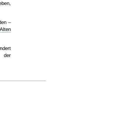
ben,
den –
Alten
ndert
, der