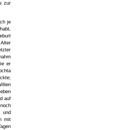
s zur
ch je
habt,
eburt
Alter
zter
rnahm
die er
ochta
ckte;
illen
ieben
d auf
 noch
r und
n mit
Tagen