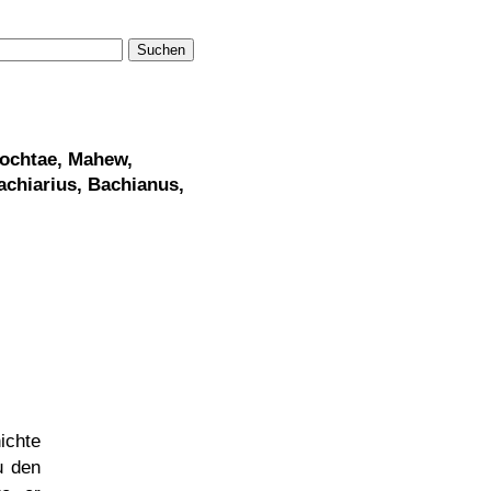
Suchen
ochtae, Mahew,
chiarius, Bachianus,
ichte
u den