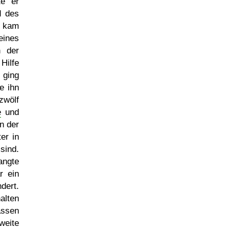
te er
d des
d kam
eines
n der
Hilfe
ging
e ihn
zwölf
e
und
n der
er in
sind.
angte
r ein
dert.
alten
assen
weite