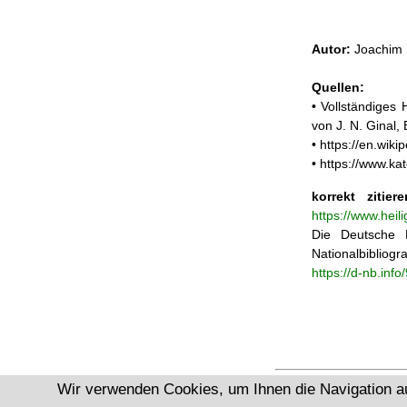
Autor:
Joachim 
Quellen:
• Vollständiges
von J. N. Ginal
• https://en.wik
• https://www.ka
korrekt zitiere
https://www.hei
Die Deutsche N
Nationalbibliogra
https://d-nb.inf
Wir verwenden Cookies, um Ihnen die Navigation a