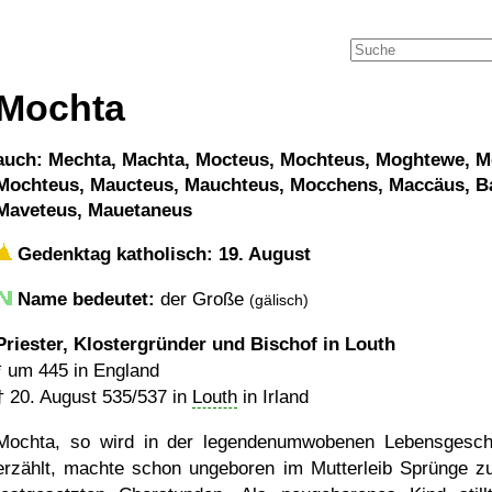
Mochta
auch: Mechta, Machta, Mocteus, Mochteus, Moghtewe, M
Mochteus, Maucteus, Mauchteus, Mocchens, Maccäus, Ba
Maveteus, Mauetaneus
Gedenktag katholisch: 19. August
Name bedeutet:
der Große
(gälisch)
Priester, Klostergründer und Bischof in Louth
*
um 445
in England
†
20. August 535
/537 in
Louth
in Irland
Mochta, so wird in der legendenumwobenen Lebensgesch
erzählt, machte schon ungeboren im Mutterleib Sprünge z