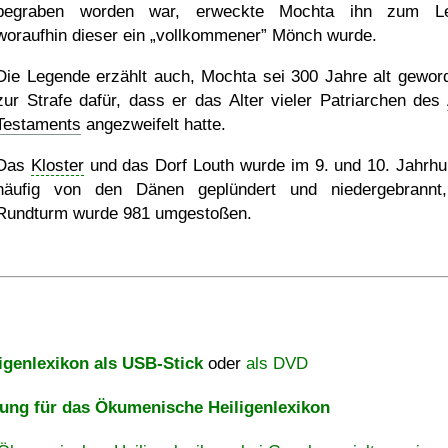
begraben worden war, erweckte Mochta ihn zum Le
woraufhin dieser ein
vollkommener
Mönch wurde.
Die Legende erzählt auch, Mochta sei 300 Jahre alt gewor
zur Strafe dafür, dass er das Alter vieler Patriarchen des
Testaments
angezweifelt hatte.
Das
Kloster
und das Dorf Louth wurde im 9. und 10. Jahrhu
häufig von den Dänen geplündert und niedergebrannt
Rundturm wurde 981 umgestoßen.
igenlexikon als USB-Stick
oder
als DVD
ng für das Ökumenische Heiligenlexikon