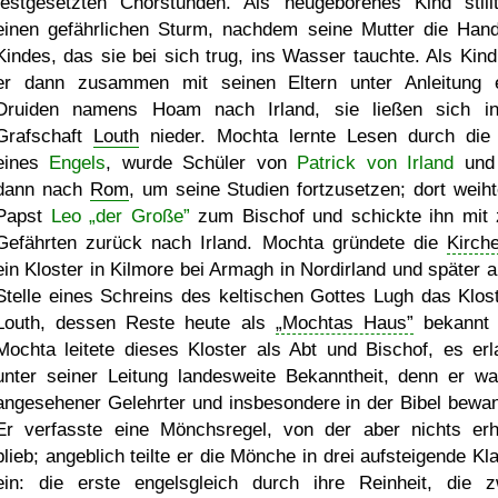
festgesetzten Chorstunden. Als neugeborenes Kind still
einen gefährlichen Sturm, nachdem seine Mutter die Han
Kindes, das sie bei sich trug, ins Wasser tauchte. Als Kin
er dann zusammen mit seinen Eltern unter Anleitung 
Druiden namens Hoam nach Irland, sie ließen sich i
Grafschaft
Louth
nieder. Mochta lernte Lesen durch die 
eines
Engels
, wurde Schüler von
Patrick von Irland
und 
dann nach
Rom
, um seine Studien fortzusetzen; dort weiht
Papst
Leo „der Große”
zum Bischof und schickte ihn mit 
Gefährten zurück nach Irland. Mochta gründete die
Kirch
ein Kloster in Kilmore bei Armagh in Nordirland und später a
Stelle eines Schreins des keltischen Gottes Lugh das Klost
Louth, dessen Reste heute als
Mochtas Haus
bekannt 
Mochta leitete dieses Kloster als Abt und Bischof, es erl
unter seiner Leitung landesweite Bekanntheit, denn er wa
angesehener Gelehrter und insbesondere in der Bibel bewan
Er verfasste eine Mönchsregel, von der aber nichts erh
blieb; angeblich teilte er die Mönche in drei aufsteigende Kl
ein: die erste engelsgleich durch ihre Reinheit, die z