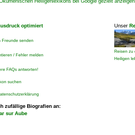
Ökumenischen Heiligenlexikons bei Google gezielt anzeigen
usdruck optimiert
Unser
Re
n Freunde senden
Reisen zu 
tieren / Fehler melden
Heiligen l
ere FAQs antworten!
ikon suchen
atenschutzerklärung
h zufällige Biografien an:
ar sur Aube