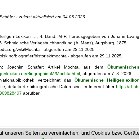
Schäfer -
zuletzt aktualisiert am
04.03.2026
 Heiligen-Lexikon …, 4. Band: M-P. Herausgegeben von Johann Evangel
, B. Schmid'sche Verlagsbuchhandlung (A. Manz), Augsburg, 1875
ipedia.org/wiki/Mochta - abgerufen am 29.11.2025
tolsk.no/biografier/historisk/mochta - abgerufen am 29.11.2025
n:
Joachim Schäfer: Artikel
Mochta, aus dem
Ökumenischen
ligenlexikon.de/BiographienM/Mochta.html
, abgerufen am 7. 8. 2026
ationalbibliothek verzeichnet das
Ökumenische Heiligenlexiko
fie; detaillierte bibliografische Daten sind im Internet über
https://d-n
o/969828497
abrufbar.
Ökumenisches Heiligenlexikon
uf unseren Seiten zu vereinfachen, und Cookies bzw. Gerä