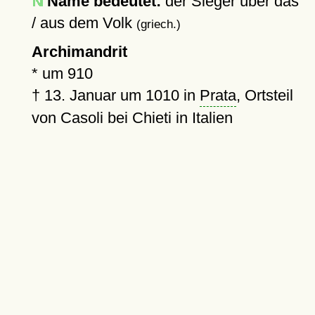
Name bedeutet:
der Sieger über das
/ aus dem Volk
(griech.)
Archimandrit
*
um 910
†
13. Januar um 1010
in
Prata
, Ortsteil
von Casoli bei Chieti in Italien