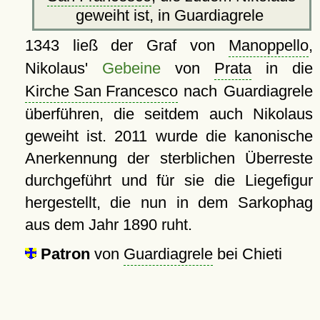
geweiht ist, in Guardiagrele
1343 ließ der Graf von
Manoppello
,
Nikolaus'
Gebeine
von
Prata
in die
Kirche San Francesco
nach Guardiagrele
überführen, die seitdem auch Nikolaus
geweiht ist. 2011 wurde die kanonische
Anerkennung der sterblichen Überreste
durchgeführt und für sie die Liegefigur
hergestellt, die nun in dem Sarkophag
aus dem Jahr 1890 ruht.
Patron
von
Guardiagrele
bei Chieti