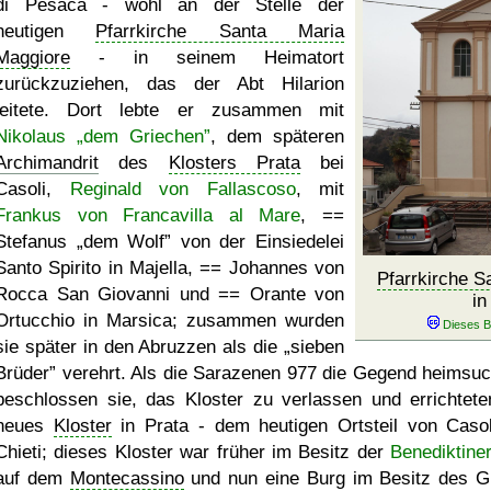
di Pèsaca - wohl an der Stelle der
heutigen
Pfarrkirche Santa Maria
Maggiore
- in seinem Heimatort
zurückzuziehen, das der Abt Hilarion
leitete. Dort lebte er zusammen mit
Nikolaus
dem Griechen
, dem späteren
Archimandrit
des
Klosters Prata
bei
Casoli,
Reginald von Fallascoso
, mit
Frankus von Francavilla al Mare
, ==
Stefanus
dem Wolf
von der Einsiedelei
Santo Spirito in Majella, == Johannes von
Pfarrkirche S
Rocca San Giovanni und == Orante von
in
Ortucchio in Marsica; zusammen wurden
sie später in den Abruzzen als die
sieben
Brüder
verehrt. Als die Sarazenen 977 die Gegend heimsuc
beschlossen sie, das Kloster zu verlassen und errichtete
neues
Kloster
in Prata - dem heutigen Ortsteil von Casol
Chieti; dieses Kloster war früher im Besitz der
Benediktine
auf dem
Montecassino
und nun eine Burg im Besitz des G