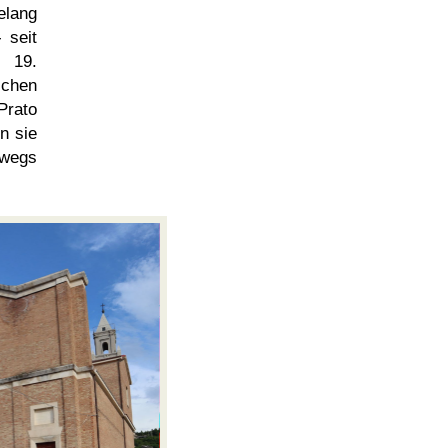
elang
 seit
19.
schen
rato
n sie
rwegs