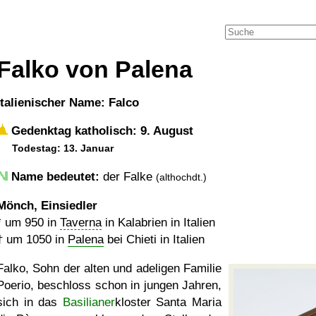
Falko von Palena
italienischer Name: Falco
Gedenktag katholisch: 9. August
Todestag: 13. Januar
Name bedeutet:
der Falke
(althochdt.)
Mönch, Einsiedler
*
um 950
in
Taverna
in Kalabrien in Italien
†
um 1050
in
Palena
bei Chieti in Italien
Falko, Sohn der alten und adeligen Familie
Poerio, beschloss schon in jungen Jahren,
sich in das
Basilianer
kloster Santa Maria