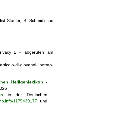
st Stadler, B. Schmid'sche
a?eprivacy=1 - abgerufen am
icolo-di-giovanni-liberato-
hen Heiligenlexikon
-
2026
on
in der Deutschen
-nb.info/1175439177
und