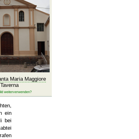
anta Maria Maggiore
 Taverna
hten,
n ein
i bei
r
abtei
rafen