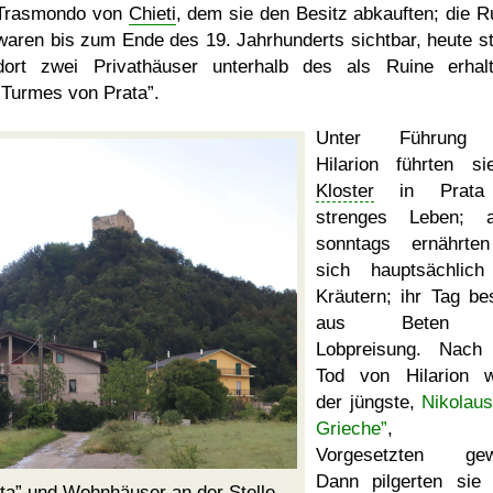
Trasmondo von
Chieti
, dem sie den Besitz abkauften; die R
waren bis zum Ende des 19. Jahrhunderts sichtbar, heute s
dort zwei Privathäuser unterhalb des als Ruine erhal
Turmes von Prata
.
Unter Führung
Hilarion führten s
Kloster
in Prata
strenges Leben; a
sonntags ernährte
sich hauptsächlic
Kräutern; ihr Tag be
aus Beten 
Lobpreisung. Nach
Tod von Hilarion 
der jüngste,
Nikolau
Grieche
, z
Vorgesetzten gewä
Dann pilgerten sie
ta
und Wohnhäuser an der Stelle