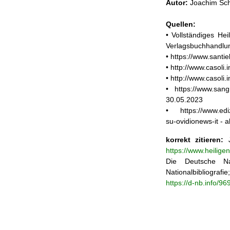
Autor:
Joachim Sch
Quellen:
• Vollständiges He
Verlagsbuchhandlun
• https://www.santi
• http://www.casoli
• http://www.casoli
• https://www.sangr
30.05.2023
• https://www.edizi
su-ovidionews-it -
korrekt zitieren:
J
https://www.heilig
Die Deutsche Na
Nationalbibliograf
https://d-nb.info/9