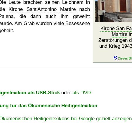
Die Leute brachten seinen Leichnam in
die
Kirche Sant'Antonino Martire
nach
Palena, die dann auch ihm geweiht
wurde. Am Grab wurden viele Besessene
Kirche San Fa
geheilt.
Martire
in
Zerstörungen 
und Krieg 1943
igenlexikon als USB-Stick
oder
als DVD
ng für das Ökumenische Heiligenlexikon
Ökumenischen Heiligenlexikons bei Google gezielt anzeigen