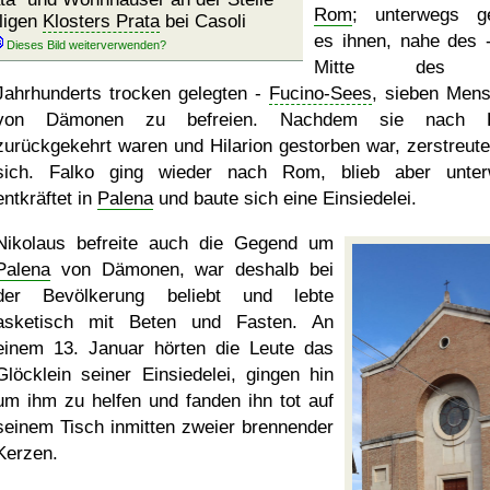
Rom
; unterwegs g
ligen
Klosters Prata
bei Casoli
es ihnen, nahe des -
Mitte des 
Jahrhunderts trocken gelegten -
Fucino-Sees
, sieben Men
von Dämonen zu befreien. Nachdem sie nach P
zurückgekehrt waren und Hilarion gestorben war, zerstreute
sich. Falko ging wieder nach Rom, blieb aber unte
entkräftet in
Palena
und baute sich eine Einsiedelei.
Nikolaus befreite auch die Gegend um
Palena
von Dämonen, war deshalb bei
der Bevölkerung beliebt und lebte
asketisch mit Beten und Fasten. An
einem 13. Januar hörten die Leute das
Glöcklein seiner Einsiedelei, gingen hin
um ihm zu helfen und fanden ihn tot auf
seinem Tisch inmitten zweier brennender
Kerzen.