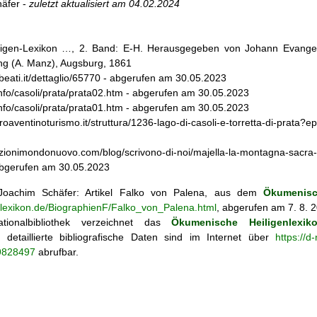
äfer -
zuletzt aktualisiert am
04.02.2024
iligen-Lexikon …, 2. Band: E-H. Herausgegeben von Johann Evangeli
g (A. Manz), Augsburg, 1861
ebeati.it/dettaglio/65770 - abgerufen am 30.05.2023
.info/casoli/prata/prata02.htm - abgerufen am 30.05.2023
.info/casoli/prata/prata01.htm - abgerufen am 30.05.2023
oaventinoturismo.it/struttura/1236-lago-di-casoli-e-torretta-di-prat
onimondonuovo.com/blog/scrivono-di-noi/majella-la-montagna-sacra-art
 abgerufen am 30.05.2023
oachim Schäfer: Artikel
Falko von Palena, aus dem
Ökumenisc
enlexikon.de/BiographienF/Falko_von_Palena.html
, abgerufen am 7. 8. 
tionalbibliothek verzeichnet das
Ökumenische Heiligenlexik
ie; detaillierte bibliografische Daten sind im Internet über
https://d
69828497
abrufbar.