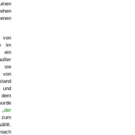
uinen
tehen
tenen
 von
ie im
 ein
ußer
n sie
h von
stand
und
 dem
wurde
s
der
um
hlt.
 nach