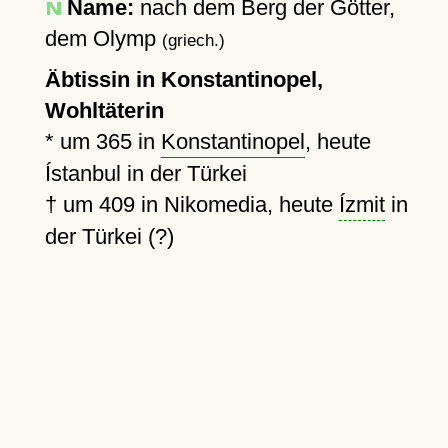
Name:
nach dem Berg der Götter,
dem Olymp
(griech.)
Äbtissin in Konstantinopel,
Wohltäterin
*
um 365
in
Konstantinopel
, heute
Ístanbul in der Türkei
†
um 409
in Nikomedia, heute
Ízmit
in
der Türkei (?)