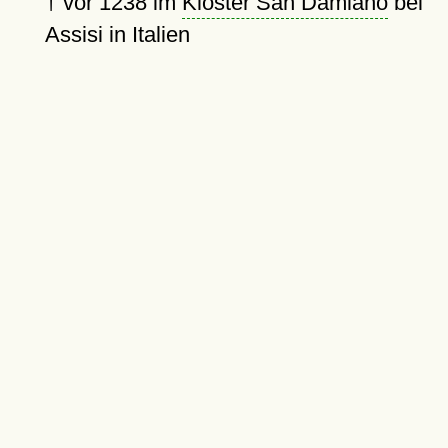
†
vor 1238
im
Kloster San Damiano
bei
Assisi in Italien