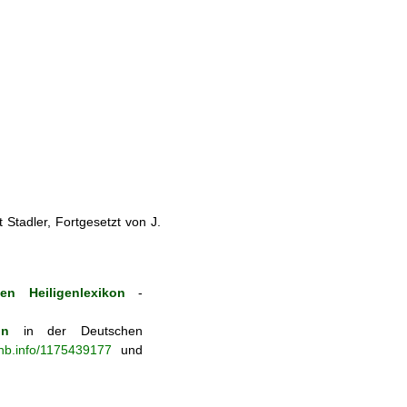
Stadler, Fortgesetzt von J.
en Heiligenlexikon
-
on
in der Deutschen
-nb.info/1175439177
und