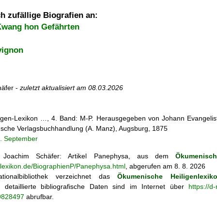
h zufällige Biografien an:
Kwang hon Gefährten
vignon
äfer -
zuletzt aktualisiert am
08.03.2026
iligen-Lexikon …, 4. Band: M-P. Herausgegeben von Johann Evangelist 
d'sche Verlagsbuchhandlung (A. Manz), Augsburg, 1875
8. September
Joachim Schäfer: Artikel
Panephysa, aus dem
Ökumenisch
enlexikon.de/BiographienP/Panephysa.html
, abgerufen am 8. 8. 2026
tionalbibliothek verzeichnet das
Ökumenische Heiligenlexik
ie; detaillierte bibliografische Daten sind im Internet über
https://d
69828497
abrufbar.