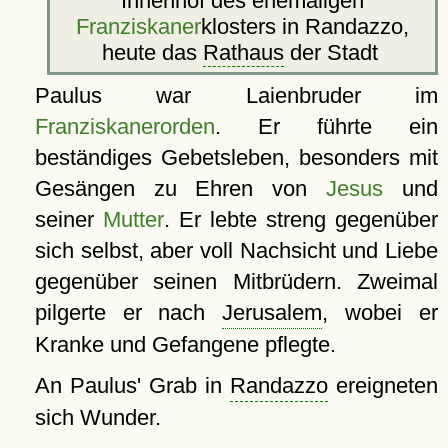
Innenhof des ehemaligen
Franziskaner
klosters in Randazzo,
heute das
Rathaus
der Stadt
Paulus war Laienbruder im
Franziskanerorden
. Er führte ein
beständiges Gebetsleben, besonders mit
Gesängen zu Ehren von
Jesus
und
seiner
Mutter
. Er lebte streng gegenüber
sich selbst, aber voll Nachsicht und Liebe
gegenüber seinen Mitbrüdern. Zweimal
pilgerte er nach
Jerusalem
, wobei er
Kranke und Gefangene pflegte.
An Paulus' Grab in
Randazzo
ereigneten
sich Wunder.