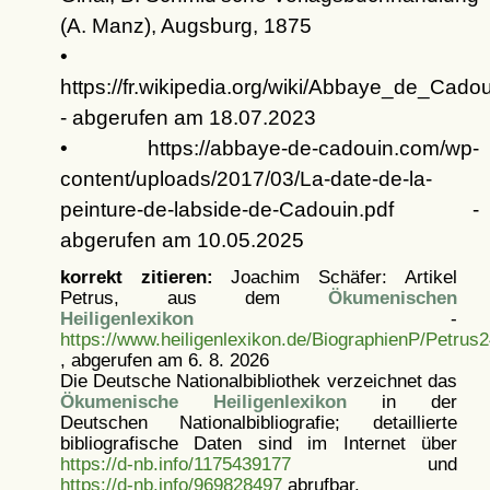
(A. Manz), Augsburg, 1875
•
https://fr.wikipedia.org/wiki/Abbaye_de_Cado
- abgerufen am 18.07.2023
• https://abbaye-de-cadouin.com/wp-
content/uploads/2017/03/La-date-de-la-
peinture-de-labside-de-Cadouin.pdf -
abgerufen am 10.05.2025
korrekt zitieren:
Joachim Schäfer: Artikel
Petrus, aus dem
Ökumenischen
Heiligenlexikon
-
https://www.heiligenlexikon.de/BiographienP/Petrus2
, abgerufen am 6. 8. 2026
Die Deutsche Nationalbibliothek verzeichnet das
Ökumenische Heiligenlexikon
in der
Deutschen Nationalbibliografie; detaillierte
bibliografische Daten sind im Internet über
https://d-nb.info/1175439177
und
https://d-nb.info/969828497
abrufbar.