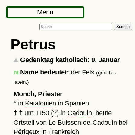
Menu
Suchen
Petrus
Gedenktag katholisch: 9. Januar
Name bedeutet:
der Fels
(griech. -
latein.)
Mönch, Priester
* in
Katalonien
in Spanien
†
† um 1150 (?)
in
Cadouin
, heute
Ortsteil von Le Buisson-de-Cadouin bei
Périgeux in Frankreich