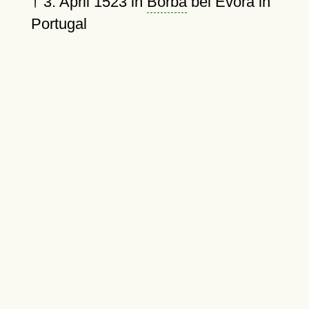
†
3. April 1523
in
Borba
bei Évora in
Portugal